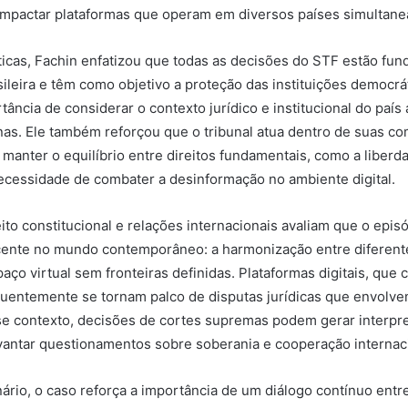
 impactar plataformas que operam em diversos países simultan
íticas, Fachin enfatizou que todas as decisões do STF estão fu
sileira e têm como objetivo a proteção das instituições democrát
ância de considerar o contexto jurídico e institucional do país
nas. Ele também reforçou que o tribunal atua dentro de suas c
 manter o equilíbrio entre direitos fundamentais, como a liberd
ecessidade de combater a desinformação no ambiente digital.
ito constitucional e relações internacionais avaliam que o epis
cente no mundo contemporâneo: a harmonização entre diferent
aço virtual sem fronteiras definidas. Plataformas digitais, que
quentemente se tornam palco de disputas jurídicas que envolve
se contexto, decisões de cortes supremas podem gerar interpr
vantar questionamentos sobre soberania e cooperação internac
ário, o caso reforça a importância de um diálogo contínuo entre