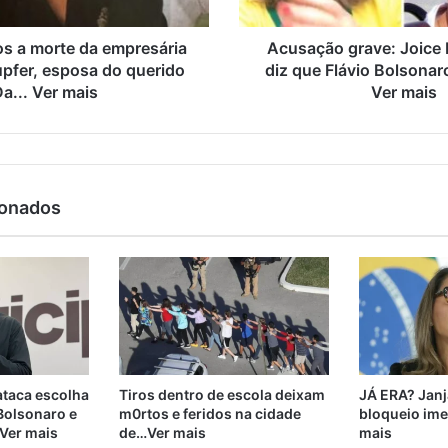
 a morte da empresária
Acusação grave: Joice
pfer, esposa do querido
diz que Flávio Bolsonar
a... Ver mais
Ver mais
ionados
taca escolha
Tiros dentro de escola deixam
JÁ ERA? Janj
 Bolsonaro e
m0rtos e feridos na cidade
bloqueio ime
 Ver mais
de…Ver mais
mais