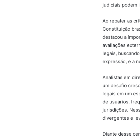
judiciais podem
Ao rebater as cr
Constituição bra
destacou a import
avaliações exter
legais, buscando
expressão, e a n
Analistas em dire
um desafio cres
legais em um esp
de usuários, fre
jurisdições. Nes
divergentes e le
Diante desse cen