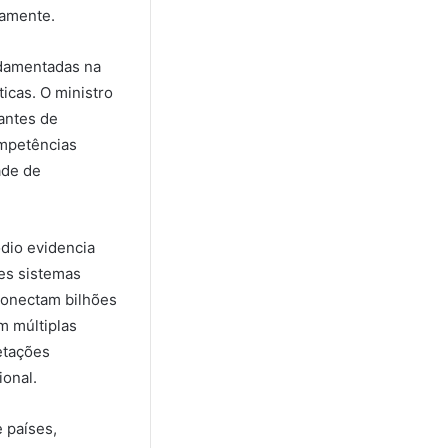
eamente.
ndamentadas na
icas. O ministro
 antes de
ompetências
ade de
ódio evidencia
es sistemas
 conectam bilhões
m múltiplas
etações
ional.
 países,