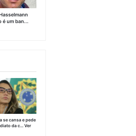
 Hasselmann
o é um ban...
a se cansa e pede
diato da c… Ver