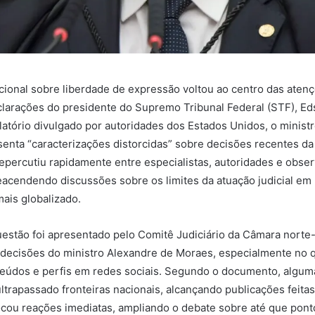
cional sobre liberdade de expressão voltou ao centro das aten
larações do presidente do Supremo Tribunal Federal (STF), Ed
latório divulgado por autoridades dos Estados Unidos, o minist
nta “caracterizações distorcidas” sobre decisões recentes da 
epercutiu rapidamente entre especialistas, autoridades e obse
reacendendo discussões sobre os limites da atuação judicial em
mais globalizado.
uestão foi apresentado pelo Comitê Judiciário da Câmara norte
 a decisões do ministro Alexandre de Moraes, especialmente no q
eúdos e perfis em redes sociais. Segundo o documento, algum
trapassado fronteiras nacionais, alcançando publicações feitas 
cou reações imediatas, ampliando o debate sobre até que pont