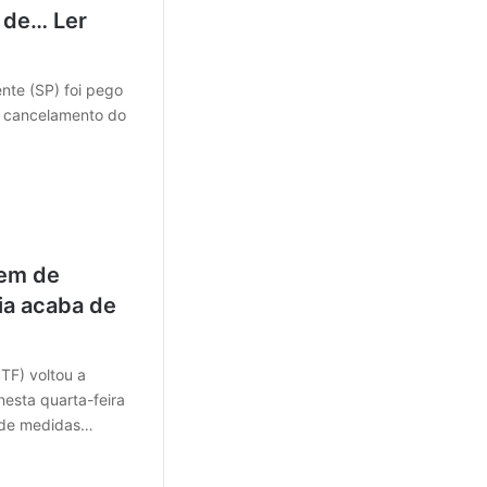
a de… Ler
nte (SP) foi pego
o cancelamento do
em de
ia acaba de
TF) voltou a
nesta quarta-feira
e de medidas…