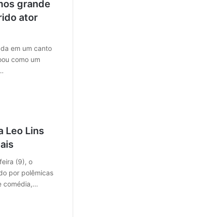
mos grande
rido ator
cada em um canto
ecoou como um
a…
 Leo Lins
ais
ira (9), o
ido por polêmicas
de comédia,…