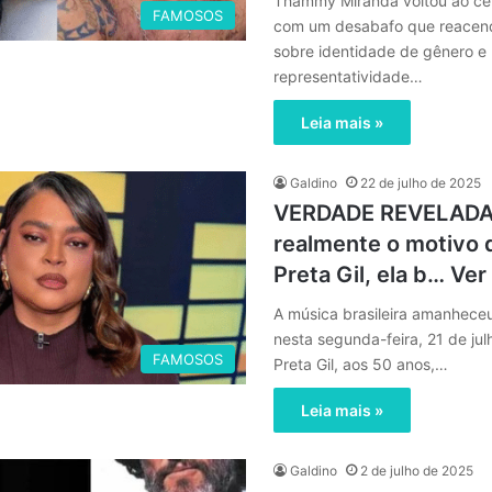
Thammy Miranda voltou ao ce
FAMOSOS
com um desabafo que reacen
sobre identidade de gênero e
representatividade…
Leia mais »
Galdino
22 de julho de 2025
VERDADE REVELADA:
realmente o motivo 
Preta Gil, ela b… Ver
A música brasileira amanhece
nesta segunda-feira, 21 de jul
FAMOSOS
Preta Gil, aos 50 anos,…
Leia mais »
Galdino
2 de julho de 2025