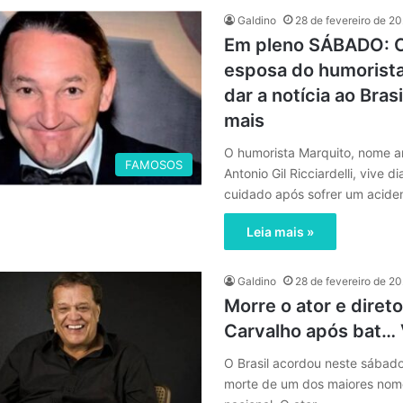
Galdino
28 de fevereiro de 2
Em pleno SÁBADO: 
esposa do humorist
dar a notícia ao Brasi
mais
O humorista Marquito, nome ar
FAMOSOS
Antonio Gil Ricciardelli, vive 
cuidado após sofrer um acid
Leia mais »
Galdino
28 de fevereiro de 2
Morre o ator e diret
Carvalho após bat… 
O Brasil acordou neste sábado
morte de um dos maiores nome