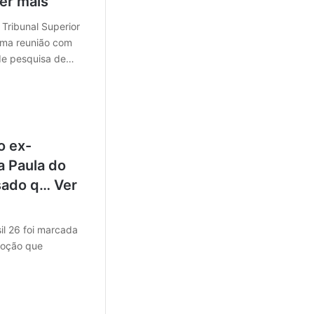
er mais
Tribunal Superior
 uma reunião com
de pesquisa de…
o ex-
a Paula do
sado q… Ver
sil 26 foi marcada
moção que