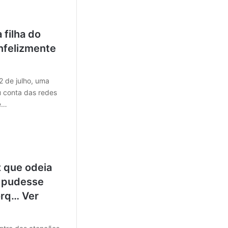
 filha do
infelizmente
2 de julho, uma
 conta das redes
 e…
 que odeia
 pudesse
orq… Ver