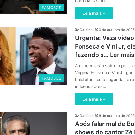
nacional. O ator…
FAMOSOS
Leia mais »
Galdino
6 de outubro de 2025
Urgente: Vaza vídeo 
Fonseca e Vini Jr, e
fazendo s… Ler mais
A especulação sobre o possív
Virginia Fonseca e Vini Jr. ga
FAMOSOS
holofotes nesta segunda-feira 
influenciadora…
Leia mais »
Galdino
6 de outubro de 2025
Após falar mal de Bo
shows do cantor Zé