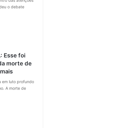
ntro das atenções
deu o debate
 Esse foi
da morte de
 mais
u em luto profundo
ho. A morte de