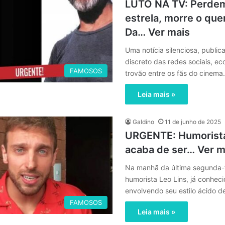
LUTO NA TV: Perde
estrela, morre o que
Da… Ver mais
Uma notícia silenciosa, publi
discreto das redes sociais, 
FAMOSOS
trovão entre os fãs do cinem
Leia mais »
Galdino
11 de junho de 2025
URGENTE: Humorista
acaba de ser… Ver m
Na manhã da última segunda-fe
humorista Leo Lins, já conhec
envolvendo seu estilo ácido 
FAMOSOS
Leia mais »