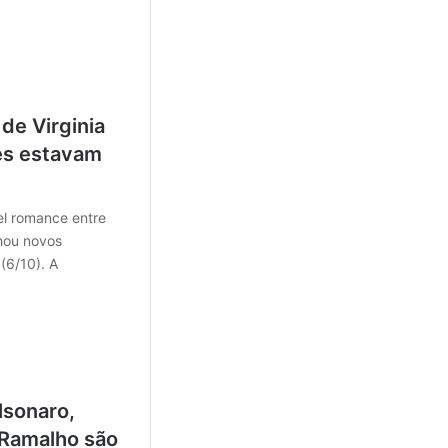
de Virginia
les estavam
el romance entre
nhou novos
(6/10). A
lsonaro,
 Ramalho são