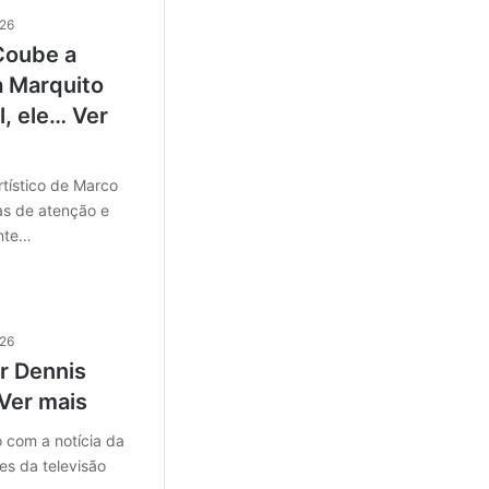
026
Coube a
a Marquito
l, ele… Ver
tístico de Marco
dias de atenção e
ente…
026
or Dennis
Ver mais
 com a notícia da
s da televisão