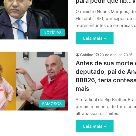
para pedir que lib…V
O ministro Nunes Marques, do 
Eleitoral (TSE), participou de
representantes de empresas 
NOTÍCIAS
Leia mais »
Galdino
20 de abril de 2026
Antes de sua morte 
deputado, pai de An
BBB26, teria confes
mais
A reta final do Big Brother Bra
FAMOSOS
por um momento de forte co
ultrapassou os limites…
Leia mais »