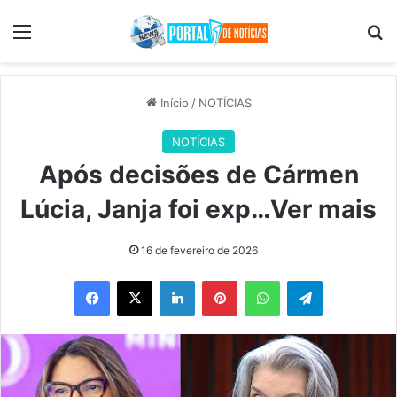
Menu
Pr
Início
/
NOTÍCIAS
NOTÍCIAS
Após decisões de Cármen
Lúcia, Janja foi exp…Ver mais
16 de fevereiro de 2026
Facebook
X
Linkedin
Pinterest
WhatsApp
Telegram