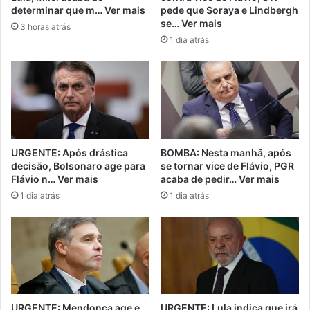
determinar que m… Ver mais
pede que Soraya e Lindbergh
se… Ver mais
3 horas atrás
1 dia atrás
URGENTE: Após drástica
BOMBA: Nesta manhã, após
decisão, Bolsonaro age para
se tornar vice de Flávio, PGR
Flávio n… Ver mais
acaba de pedir… Ver mais
1 dia atrás
1 dia atrás
URGENTE: Mendonça age e
URGENTE: Lula indica que irá