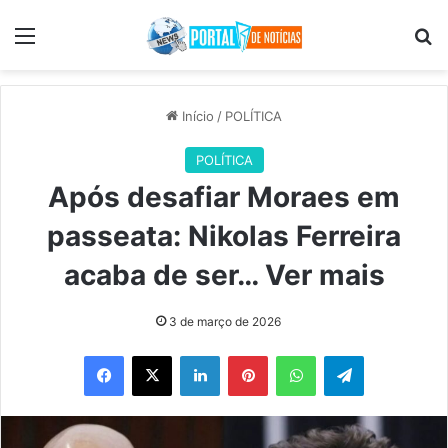
Menu
Pr
Início
/
POLÍTICA
POLÍTICA
Após desafiar Moraes em
passeata: Nikolas Ferreira
acaba de ser… Ver mais
3 de março de 2026
Facebook
X
Linkedin
Pinterest
WhatsApp
Telegram