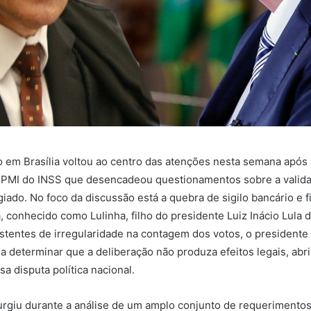
co em Brasília voltou ao centro das atenções nesta semana apó
CPMI do INSS que desencadeou questionamentos sobre a valid
iado. No foco da discussão está a quebra de sigilo bancário e f
a, conhecido como Lulinha, filho do presidente Luiz Inácio Lula d
istentes de irregularidade na contagem dos votos, o presidente
ia determinar que a deliberação não produza efeitos legais, ab
nsa disputa política nacional.
urgiu durante a análise de um amplo conjunto de requerimento