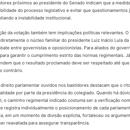
ocutores próximos ao presidente do Senado indicam que a medid
ibilidade do processo legislativo e evitar que questionamentos j
ando a instabilidade institucional.
ção da votação também tem implicações políticas relevantes. 
diretamente o núcleo familiar do presidente Luiz Inácio Lula da 
mbate entre governistas e oposicionistas. Para aliados do govern
 para garantir o cumprimento estrito das normas regimentais. J
ndem que o resultado proclamado deve ser respeitado até que
o contrário.
 direito parlamentar ouvidos nos bastidores destacam que o rit
ialidade por parte da presidência do colegiado. Quando há dúvi
al, o caminho regimental indicado costuma ser a verificação nom
 registra individualmente o posicionamento de cada parlament
a, em um momento de divisão explícita, fortaleceu os argumen
ser reavaliada para assegurar transparência.