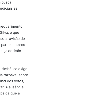
a busca
udiciais se
O requerimento
Silva, o que
o, a revisão do
á parlamentares
 haja decisão
o simbólico exige
da razoável sobre
inal dos votos,
ar. A ausência
tos de que a