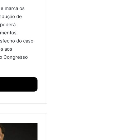
ue marca os
ondução de
 poderá
amentos
esfecho do caso
os aos
no Congresso