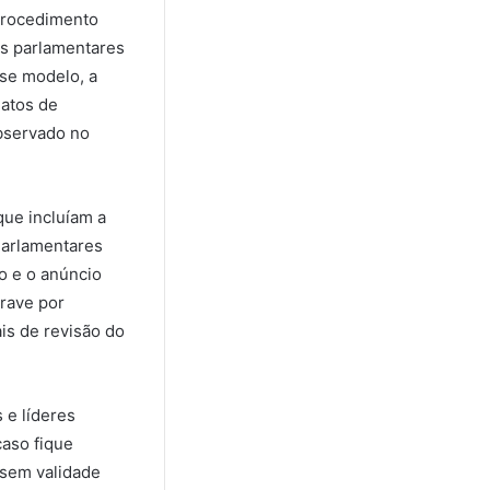
 procedimento
os parlamentares
se modelo, a
latos de
observado no
que incluíam a
Parlamentares
o e o anúncio
grave por
is de revisão do
 e líderes
caso fique
 sem validade