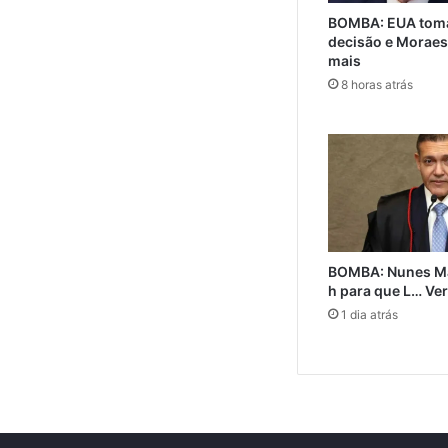
BOMBA: EUA toma
decisão e Moraes
mais
8 horas atrás
BOMBA: Nunes M
h para que L… Ve
1 dia atrás