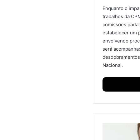
Enquanto o impas
trabalhos da CPM
comissões parlam
estabelecer um 
envolvendo proce
será acompanhado
desdobramentos 
Nacional.