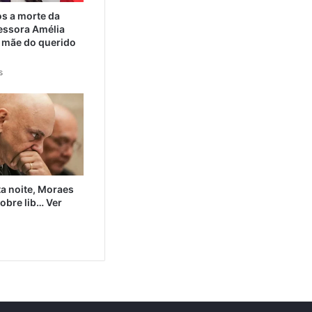
 a morte da
essora Amélia
 mãe do querido
s
a noite, Moraes
obre lib… Ver