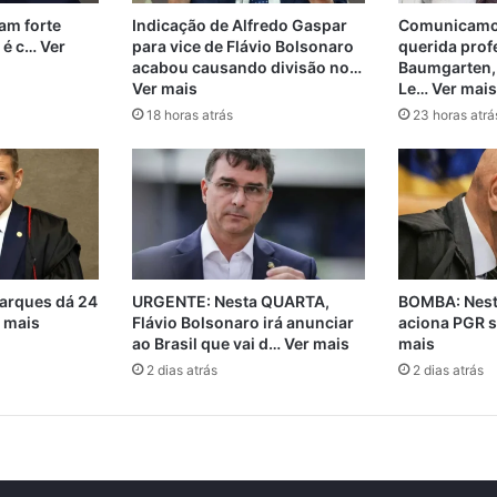
m forte
Indicação de Alfredo Gaspar
Comunicamos
 é c… Ver
para vice de Flávio Bolsonaro
querida prof
acabou causando divisão no…
Baumgarten,
Ver mais
Le… Ver mais
18 horas atrás
23 horas atrá
arques dá 24
URGENTE: Nesta QUARTA,
BOMBA: Nest
r mais
Flávio Bolsonaro irá anunciar
aciona PGR s
ao Brasil que vai d… Ver mais
mais
2 dias atrás
2 dias atrás