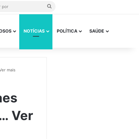
Procurar
por
OSOS
NOTÍCIAS
POLÍTICA
SAÚDE
Ver mais
aes
a… Ver