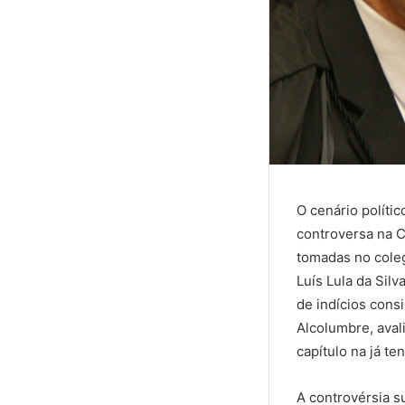
O cenário políti
controversa na 
tomadas no coleg
Luís Lula da Silv
de indícios cons
Alcolumbre, aval
capítulo na já te
A controvérsia s