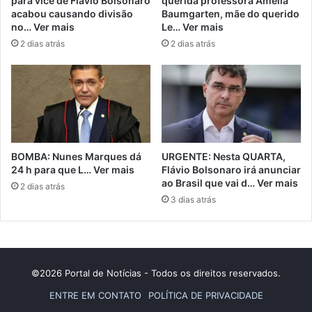
para vice de Flávio Bolsonaro
querida professora Amélia
acabou causando divisão
Baumgarten, mãe do querido
no… Ver mais
Le… Ver mais
2 dias atrás
2 dias atrás
BOMBA: Nunes Marques dá
URGENTE: Nesta QUARTA,
24 h para que L… Ver mais
Flávio Bolsonaro irá anunciar
ao Brasil que vai d… Ver mais
2 dias atrás
3 dias atrás
©2026 Portal de Notícias - Todos os direitos reservados.
ENTRE EM CONTATO
POLÍTICA DE PRIVACIDADE