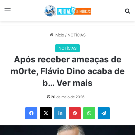
Menu
Pr
Início
/
NOTÍCIAS
NOTÍCIAS
Após receber ameaças de
m0rte, Flávio Dino acaba de
b… Ver mais
20 de maio de 2026
Facebook
X
Linkedin
Pinterest
WhatsApp
Telegram