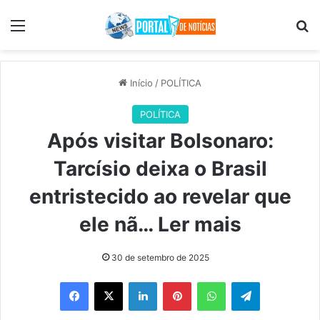
Menu
Pr
Início
/
POLÍTICA
POLÍTICA
Após visitar Bolsonaro:
Tarcísio deixa o Brasil
entristecido ao revelar que
ele nã… Ler mais
30 de setembro de 2025
Facebook
X
Linkedin
Pinterest
WhatsApp
Telegram