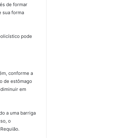
vés de formar
e sua forma
olicístico pode
rém, conforme a
ão de estômago
 diminuir em
do a uma barriga
so, o
 Requião.