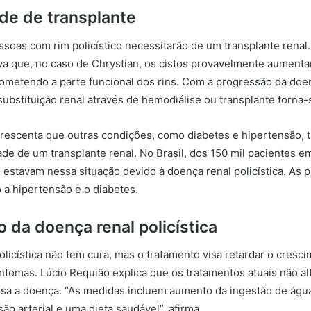
de de transplante
soas com rim policístico necessitarão de um transplante renal
va que, no caso de Chrystian, os cistos provavelmente aumen
metendo a parte funcional dos rins. Com a progressão da doen
ubstituição renal através de hemodiálise ou transplante torna-s
crescenta que outras condições, como diabetes e hipertensão
ade de um transplante renal. No Brasil, dos 150 mil pacientes e
estavam nessa situação devido à doença renal policística. As p
a hipertensão e o diabetes.
 da doença renal policística
olicística não tem cura, mas o tratamento visa retardar o cresc
intomas. Lúcio Requião explica que os tratamentos atuais não a
sa a doença. “As medidas incluem aumento da ingestão de água
ão arterial e uma dieta saudável”, afirma.