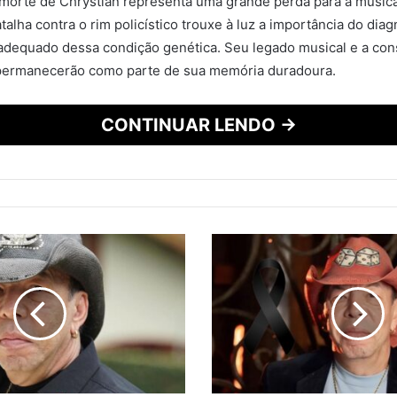
morte de Chrystian representa uma grande perda para a música
atalha contra o rim policístico trouxe à luz a importância do dia
adequado dessa condição genética. Seu legado musical e a con
permanecerão como parte de sua memória duradoura.
CONTINUAR LENDO →