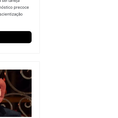
 sertaneja
gnóstico precoce
scientização