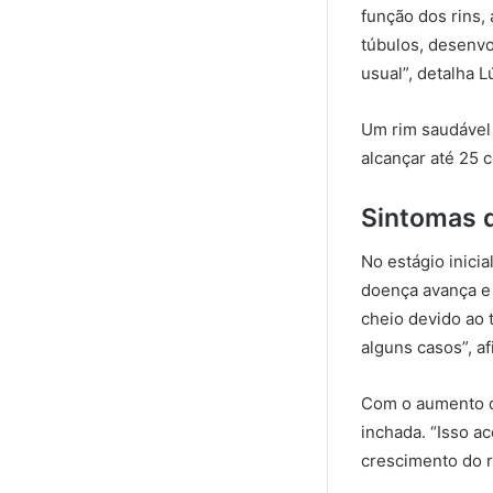
função dos rins,
túbulos, desenvo
usual”, detalha L
Um rim saudável 
alcançar até 25 c
Sintomas d
No estágio inici
doença avança e
cheio devido ao
alguns casos”, a
Com o aumento d
inchada. “Isso ac
crescimento do r