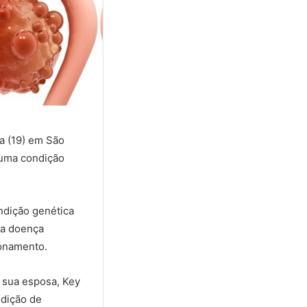
ra (19) em São
 uma condição
ndição genética
sa doença
ionamento.
e sua esposa, Key
ndição de