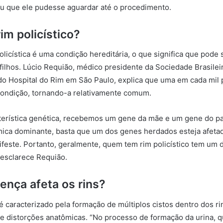
u que ele pudesse aguardar até o procedimento.
im policístico?
licística é uma condição hereditária, o que significa que pode 
 filhos. Lúcio Requião, médico presidente da Sociedade Brasilei
o do Hospital do Rim em São Paulo, explica que uma em cada mil
condição, tornando-a relativamente comum.
terística genética, recebemos um gene da mãe e um gene do pa
ica dominante, basta que um dos genes herdados esteja afetad
feste. Portanto, geralmente, quem tem rim policístico tem um 
esclarece Requião.
nça afeta os rins?
 é caracterizado pela formação de múltiplos cistos dentro dos ri
e distorções anatômicas. “No processo de formação da urina, qu