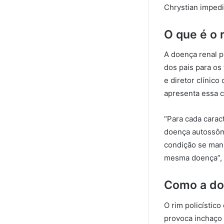
Chrystian impedi
O que é o r
A doença renal po
dos pais para os
e diretor clínic
apresenta essa 
“Para cada carac
doença autossôm
condição se mani
mesma doença”, 
Como a doe
O rim policístico
provoca inchaço 