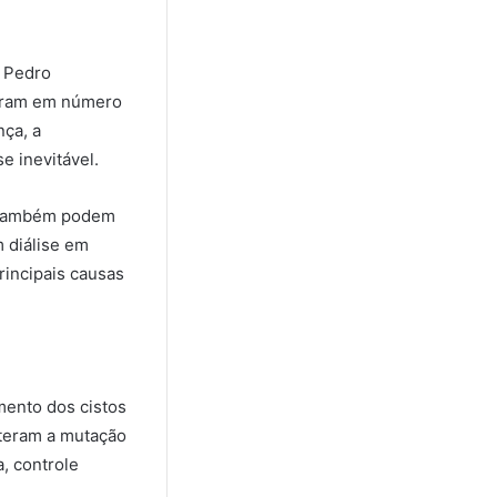
. Pedro
taram em número
ça, a
e inevitável.
, também podem
m diálise em
rincipais causas
imento dos cistos
lteram a mutação
, controle