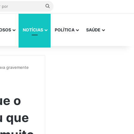
Procurar
por
OSOS
NOTÍCIAS
POLÍTICA
SAÚDE
tava gravemente
ue o
u que