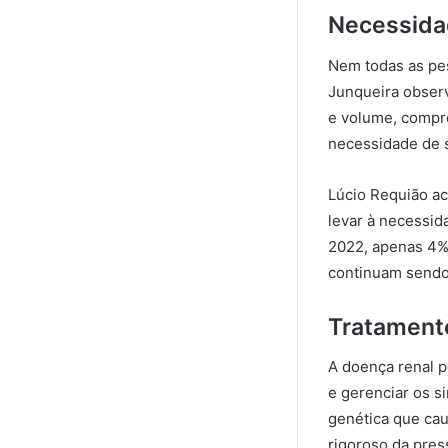
Necessida
Nem todas as pes
Junqueira obser
e volume, compro
necessidade de s
Lúcio Requião a
levar à necessid
2022, apenas 4% 
continuam sendo 
Tratamento
A doença renal p
e gerenciar os s
genética que cau
rigoroso da press