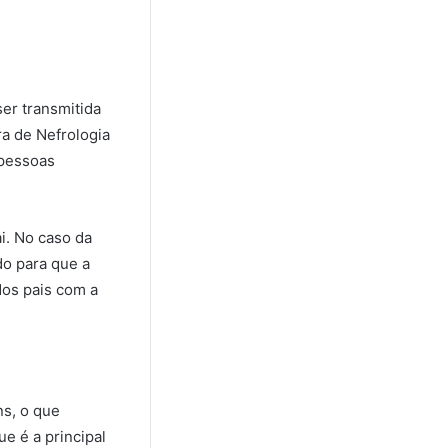
ser transmitida
ra de Nefrologia
 pessoas
i. No caso da
o para que a
dos pais com a
ns, o que
e é a principal