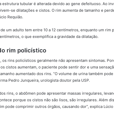
 a estrutura tubular é alterada devido ao gene defeituoso. Ao in
lvem-se dilatações e cistos. O rim aumenta de tamanho e perd
úcio Requião.
de um adulto tem entre 10 a 12 centímetros, enquanto um rim p
entímetros, o que exemplifica a gravidade da dilatação.
o rim policístico
al, os rins policísticos geralmente não apresentam sintomas. Po
 os cistos aumentam, o paciente pode sentir dor e uma sensaç
 tamanho aumentado dos rins. “O volume de urina também pode
firma Pedro Junqueira, urologista doutor pela USP.
os rins, o abdômen pode apresentar massas irregulares, levan
ontece porque os cistos não são lisos, são irregulares. Além dis
im pode comprimir outros órgãos, causando dor”, explica Lúcio