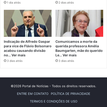
1 dia atrás
2 dias atrás
Indicação de Alfredo Gaspar
Comunicamos a morte da
para vice de Flávio Bolsonaro
querida professora Amélia
acabou causando divisão
Baumgarten, mãe do querido
no… Ver mais
Le… Ver mais
3 dias atrás
3 dias atrás
©2026 Portal de Notícias - Todos os direitos reservados.
ENTRE EM CONTATO
POLÍTICA DE PRIVACIDADE
TERMOS E CONDIÇÕES DE USO