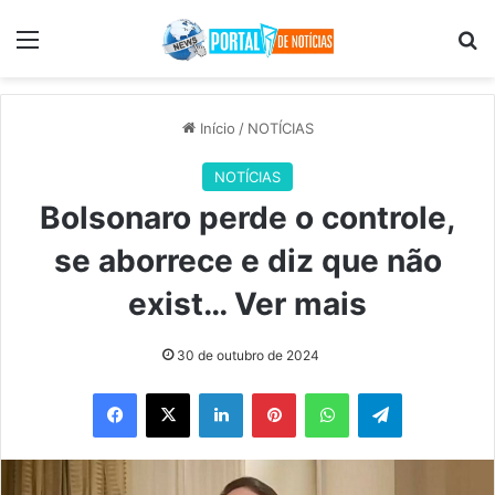
Menu
Pr
Início
/
NOTÍCIAS
NOTÍCIAS
Bolsonaro perde o controle,
se aborrece e diz que não
exist… Ver mais
30 de outubro de 2024
Facebook
X
Linkedin
Pinterest
WhatsApp
Telegram