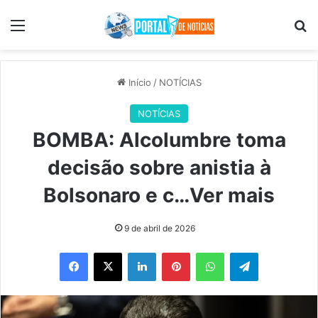
Menu
Pr
Início
/
NOTÍCIAS
NOTÍCIAS
BOMBA: Alcolumbre toma
decisão sobre anistia à
Bolsonaro e c…Ver mais
9 de abril de 2026
Facebook
X
Linkedin
Pinterest
WhatsApp
Telegram