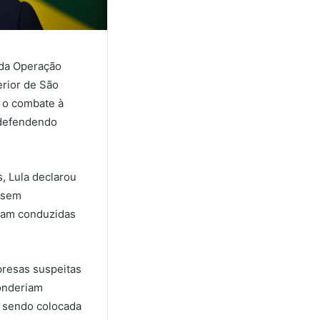
o da Operação
erior de São
e o combate à
 defendendo
, Lula declarou
, sem
oram conduzidas
presas suspeitas
onderiam
u sendo colocada