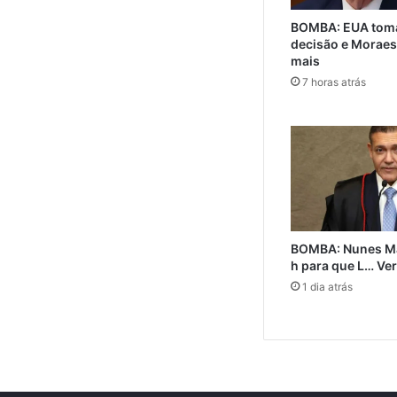
BOMBA: EUA toma
decisão e Moraes
mais
7 horas atrás
BOMBA: Nunes M
h para que L… Ve
1 dia atrás