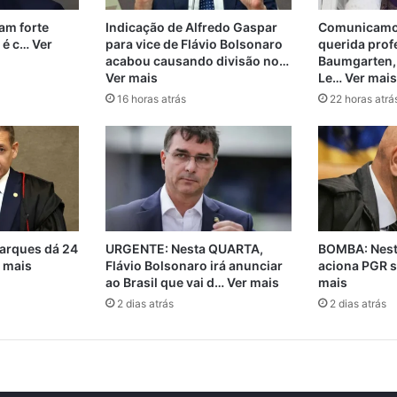
m forte
Indicação de Alfredo Gaspar
Comunicamos
 é c… Ver
para vice de Flávio Bolsonaro
querida prof
acabou causando divisão no…
Baumgarten,
Ver mais
Le… Ver mais
16 horas atrás
22 horas atrá
arques dá 24
URGENTE: Nesta QUARTA,
BOMBA: Nest
r mais
Flávio Bolsonaro irá anunciar
aciona PGR s
ao Brasil que vai d… Ver mais
mais
2 dias atrás
2 dias atrás