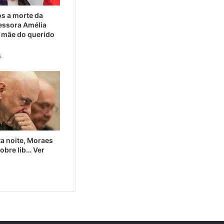
 a morte da
essora Amélia
 mãe do querido
s
a noite, Moraes
obre lib… Ver