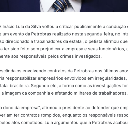
z Inácio Lula da Silva voltou a criticar publicamente a conduçã
e um evento da Petrobras realizado nesta segunda-feira, no int
so direcionado a trabalhadores da estatal, o petista afirmou qu
a ter sido feito sem prejudicar a empresa e seus funcionários,
ente aos responsáveis pelos crimes investigados.
scândalos envolvendo contratos da Petrobras nos últimos anos
ria responsabilizar empresários envolvidos em irregularidades
tatal brasileira. Segundo ele, a forma como as investigações f
 a imagem da companhia e afetando milhares de trabalhadores.
o dono da empresa”, afirmou o presidente ao defender que em
veriam ter contratos rompidos, enquanto os responsáveis resp
pelos atos cometidos. Lula argumentou que a Petrobras acabo