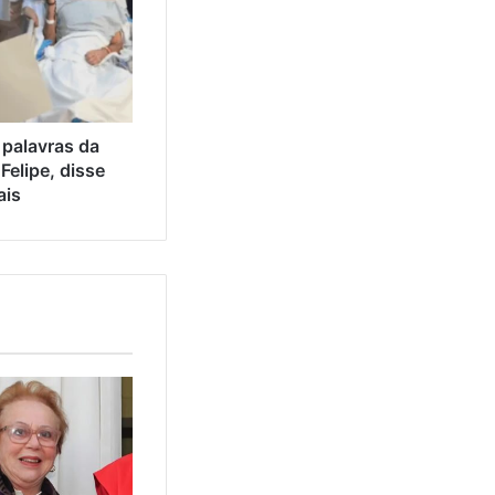
 palavras da
elipe, disse
ais