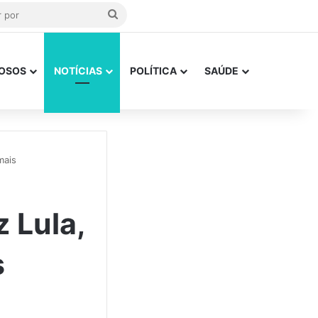
Procurar
por
OSOS
NOTÍCIAS
POLÍTICA
SAÚDE
mais
 Lula,
s