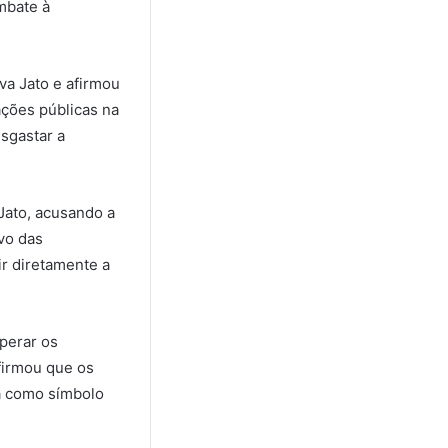
mbate à
va Jato e afirmou
ações públicas na
esgastar a
 Jato, acusando a
ivo das
ir diretamente a
perar os
afirmou que os
sa como símbolo