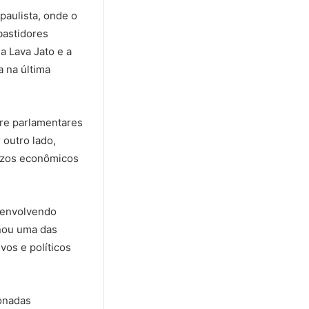
paulista, onde o
bastidores
a Lava Jato e a
a na última
tre parlamentares
 outro lado,
uízos econômicos
 envolvendo
rnou uma das
vos e políticos
ionadas