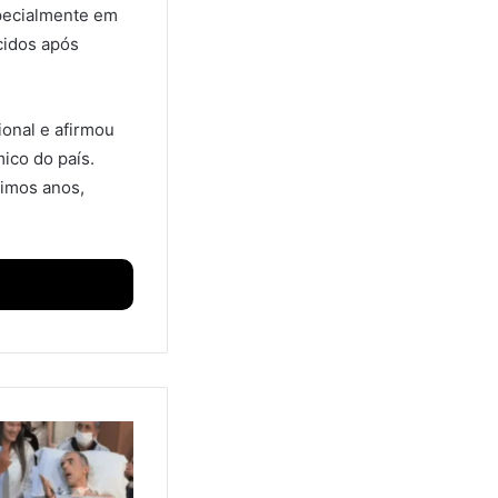
pecialmente em
cidos após
ional e afirmou
ico do país.
ximos anos,