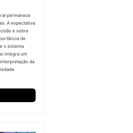
eral permanece
ís. A expectativa
ecisão e sobre
portância de
e o sistema
ão integra um
interpretação da
ciedade