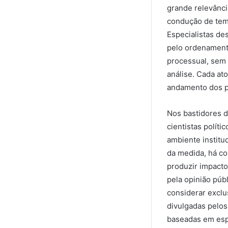
grande relevânc
condução de tema
Especialistas d
pelo ordenamento
processual, sem 
análise. Cada ato
andamento dos p
Nos bastidores de
cientistas polít
ambiente institu
da medida, há co
produzir impact
pela opinião púb
considerar exclu
divulgadas pelos
baseadas em esp