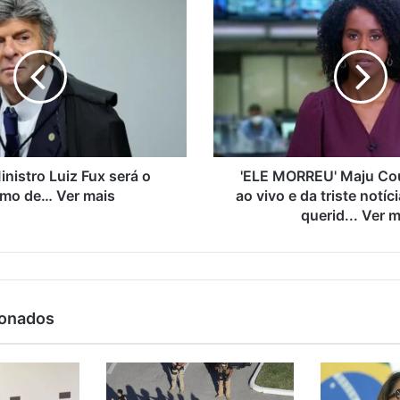
nistro Luiz Fux será o
'ELE MORREU' Maju Cou
imo de… Ver mais
ao vivo e da triste notíci
querid... Ver 
ionados