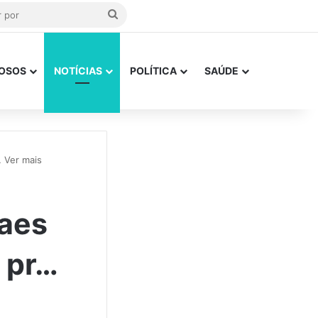
Procurar
por
OSOS
NOTÍCIAS
POLÍTICA
SAÚDE
 Ver mais
aes
 pr…