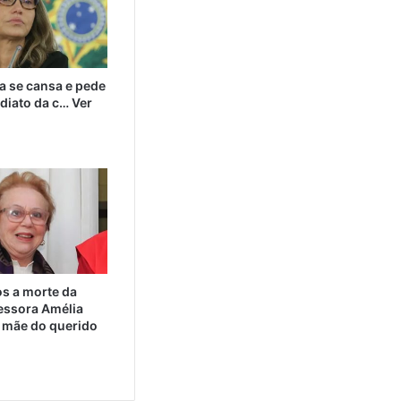
a se cansa e pede
diato da c… Ver
 a morte da
essora Amélia
 mãe do querido