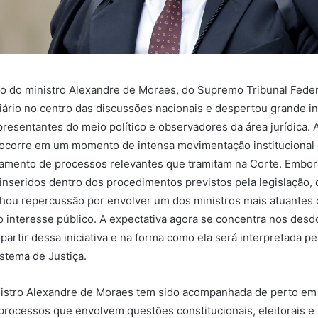
 do ministro Alexandre de Moraes, do Supremo Tribunal Federa
ciário no centro das discussões nacionais e despertou grande i
epresentantes do meio político e observadores da área jurídica.
 ocorre em um momento de intensa movimentação institucional
damento de processos relevantes que tramitam na Corte. Embor
inseridos dentro dos procedimentos previstos pela legislação, 
hou repercussão por envolver um dos ministros mais atuante
 interesse público. A expectativa agora se concentra nos des
 partir dessa iniciativa e na forma como ela será interpretada p
istema de Justiça.
nistro Alexandre de Moraes tem sido acompanhada de perto em
processos que envolvem questões constitucionais, eleitorais e i