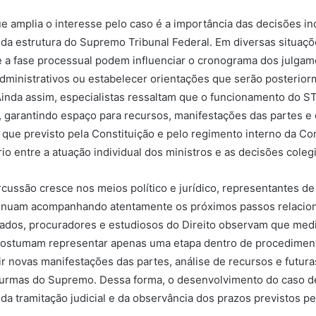
e amplia o interesse pelo caso é a importância das decisões in
 da estrutura do Supremo Tribunal Federal. Em diversas situaç
 a fase processual podem influenciar o cronograma dos julgame
ministrativos ou estabelecer orientações que serão posterior
Ainda assim, especialistas ressaltam que o funcionamento do S
, garantindo espaço para recursos, manifestações das partes e
que previsto pela Constituição e pelo regimento interno da Cor
io entre a atuação individual dos ministros e as decisões coleg
cussão cresce nos meios político e jurídico, representantes de
ntinuam acompanhando atentamente os próximos passos relacio
ados, procuradores e estudiosos do Direito observam que med
costumam representar apenas uma etapa dentro de procedimen
r novas manifestações das partes, análise de recursos e futur
 turmas do Supremo. Dessa forma, o desenvolvimento do caso 
da tramitação judicial e da observância dos prazos previstos pe