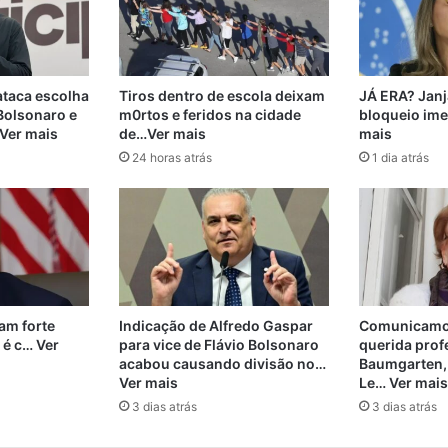
taca escolha
Tiros dentro de escola deixam
JÁ ERA? Janj
 Bolsonaro e
m0rtos e feridos na cidade
bloqueio ime
 Ver mais
de…Ver mais
mais
24 horas atrás
1 dia atrás
m forte
Indicação de Alfredo Gaspar
Comunicamos
 é c… Ver
para vice de Flávio Bolsonaro
querida prof
acabou causando divisão no…
Baumgarten,
Ver mais
Le… Ver mais
3 dias atrás
3 dias atrás