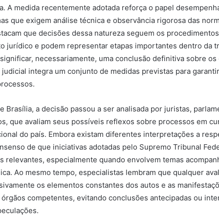
ia. A medida recentemente adotada reforça o papel desempenh
s que exigem análise técnica e observância rigorosa das norm
estacam que decisões dessa natureza seguem os procedimentos
 jurídico e podem representar etapas importantes dentro da t
significar, necessariamente, uma conclusão definitiva sobre o
 judicial integra um conjunto de medidas previstas para garantir
rocessos.
 Brasília, a decisão passou a ser analisada por juristas, parlam
icos, que avaliam seus possíveis reflexos sobre processos em cu
cional do país. Embora existam diferentes interpretações a resp
nsenso de que iniciativas adotadas pelo Supremo Tribunal Fe
os relevantes, especialmente quando envolvem temas acompan
lica. Ao mesmo tempo, especialistas lembram que qualquer ava
sivamente os elementos constantes dos autos e as manifestaçõe
 órgãos competentes, evitando conclusões antecipadas ou inte
eculações.