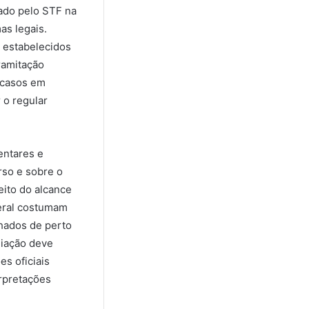
ado pelo STF na
as legais.
 estabelecidos
ramitação
s casos em
 o regular
entares e
rso e sobre o
eito do alcance
deral costumam
hados de perto
liação deve
s oficiais
rpretações