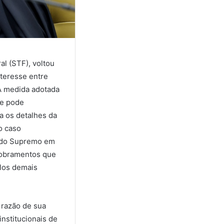
l (STF), voltou
nteresse entre
 A medida adotada
 e pode
a os detalhes da
o caso
s do Supremo em
dobramentos que
elos demais
 razão de sua
nstitucionais de