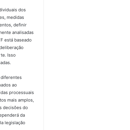
dividuais dos
ões, medidas
ntos, definir
mente analisadas
TF está baseado
 deliberação
te. Isso
iadas.
 diferentes
nados ao
idas processuais
tos mais amplos,
as decisões do
dependerá da
la legislação