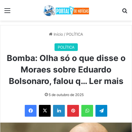
Menu
Pr
Início
/
POLÍTICA
POLÍTICA
Bomba: Olha só o que disse o
Moraes sobre Eduardo
Bolsonaro, falou q… Ler mais
5 de outubro de 2025
Facebook
X
Linkedin
Pinterest
WhatsApp
Telegram