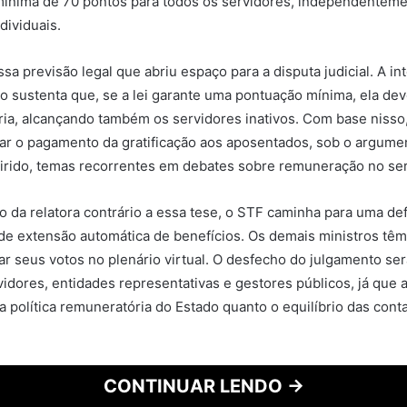
ínima de 70 pontos para todos os servidores, independenteme
dividuais.
sa previsão legal que abriu espaço para a disputa judicial. A in
o sustenta que, se a lei garante uma pontuação mínima, ela deve
ária, alcançando também os servidores inativos. Com base nisso
ar o pagamento da gratificação aos aposentados, sob o argume
uirido, temas recorrentes em debates sobre remuneração no ser
o da relatora contrário a essa tese, o STF caminha para uma de
o de extensão automática de benefícios. Os demais ministros têm
trar seus votos no plenário virtual. O desfecho do julgamento 
vidores, entidades representativas e gestores públicos, já que 
 a política remuneratória do Estado quanto o equilíbrio das cont
CONTINUAR LENDO →