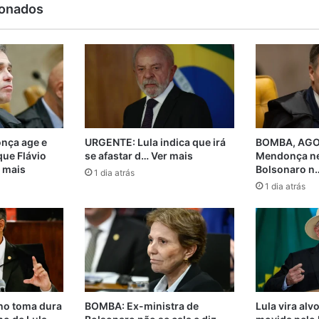
ionados
nça age e
URGENTE: Lula indica que irá
BOMBA, AGO
que Flávio
se afastar d… Ver mais
Mendonça ne
 mais
Bolsonaro n…
1 dia atrás
1 dia atrás
no toma dura
BOMBA: Ex-ministra de
Lula vira alv