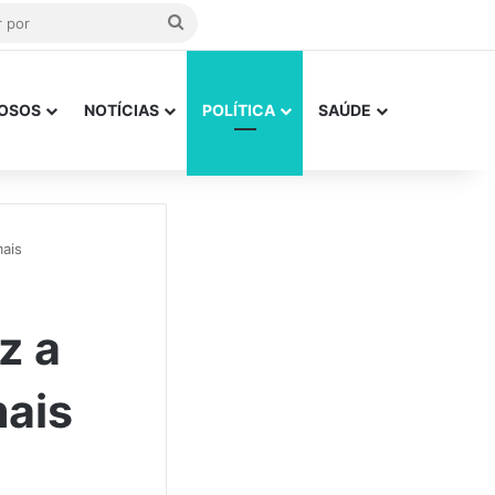
Procurar
por
OSOS
NOTÍCIAS
POLÍTICA
SAÚDE
ais
z a
mais