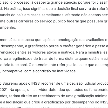
 disso, o processo já desperta grande atenção porque foi class
. Na prática, isso significa que a decisão final servirá de referê
ibunais do país em casos semelhantes, afetando não apenas ser
te outras carreiras do serviço público federal que possuem gr
sempenho.
men Lúcia destacou que, após a homologação das avaliações e
e desempenho, a gratificação perde o caráter genérico e passa a
enciados entre servidores ativos e inativos. Para a ministra, e
força a legitimidade de tratar de forma distinta quem está em at
jetória funcional. O entendimento reforça a ideia de que dese
o, incompatível com a condição de inatividade.
o Supremo após o INSS recorrer de uma decisão judicial provo
021. Na época, um servidor defendeu que todos os funcionários
ados, teriam direito ao recebimento de uma gratificação mínim
ue a legislação que criou a gratificação por desempenho do INS