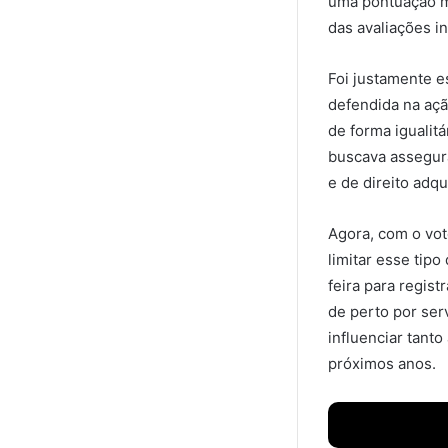
uma pontuação m
das avaliações in
Foi justamente es
defendida na açã
de forma igualit
buscava assegur
e de direito adq
Agora, com o vot
limitar esse tip
feira para regis
de perto por ser
influenciar tanto
próximos anos.