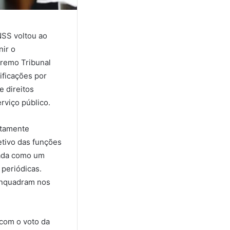
NSS voltou ao
nir o
premo Tribunal
ificações por
 direitos
erviço público.
etamente
etivo das funções
tada como um
 periódicas.
enquadram nos
 com o voto da