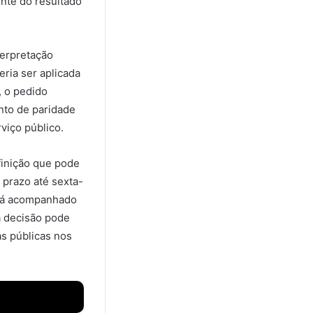
nte do resultado
terpretação
ria ser aplicada
, o pedido
nto de paridade
viço público.
finição que pode
 prazo até sexta-
será acompanhado
a decisão pode
as públicas nos