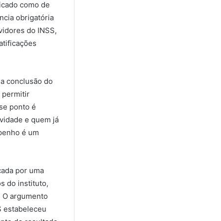
ificado como de
ncia obrigatória
vidores do INSS,
atificações
 a conclusão do
 permitir
sse ponto é
ividade e quem já
mpenho é um
cada por uma
 do instituto,
a. O argumento
S estabeleceu