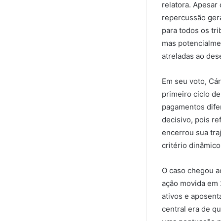
relatora. Apesar
repercussão geral
para todos os tr
mas potencialmen
atreladas ao de
Em seu voto, Cár
primeiro ciclo d
pagamentos difer
decisivo, pois re
encerrou sua tra
critério dinâmic
O caso chegou a
ação movida em 2
ativos e aposent
central era de q