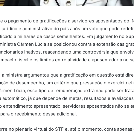
e o pagamento de gratificações a servidores aposentados do I
 jurídico e administrativo do país após um voto que pode redefi
licado a milhares de casos semelhantes. Em julgamento no Su
 ministra Cármen Lúcia se posicionou contra a extensão das grat
cionários inativos, reacendendo uma controvérsia que envolve
impacto fiscal e os limites entre atividade e aposentadoria no s
, a ministra argumentou que a gratificação em questão está dir
iação de desempenho, um critério que pressupõe o exercício ef
ármen Lúcia, esse tipo de remuneração extra não pode ser tra
u automático, já que depende de metas, resultados e avaliações
o entendimento apresentado, servidores aposentados não se 
s para o recebimento desse adicional.
rre no plenário virtual do STF e, até o momento, conta apenas