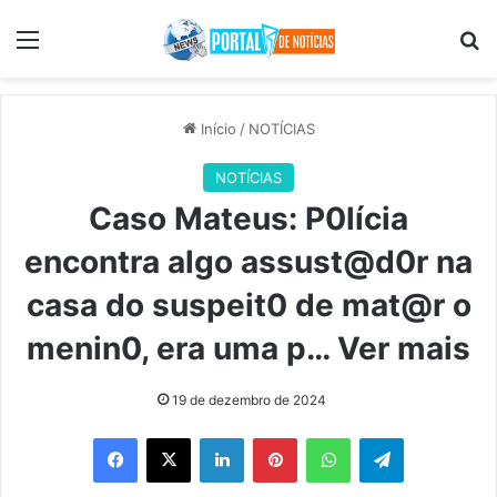
Menu
Pr
Início
/
NOTÍCIAS
NOTÍCIAS
Caso Mateus: P0lícia
encontra algo assust@d0r na
casa do suspeit0 de mat@r o
menin0, era uma p… Ver mais
19 de dezembro de 2024
Facebook
X
Linkedin
Pinterest
WhatsApp
Telegram