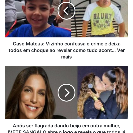
Caso Mateus: Vizinho confessa o crime e deixa
todos em choque ao revelar como tudo acont… Ver
mais
Após ser flagrada dando beijo em outra mulher,
IVETE SANGALO abre o jogo e revela o que todos já