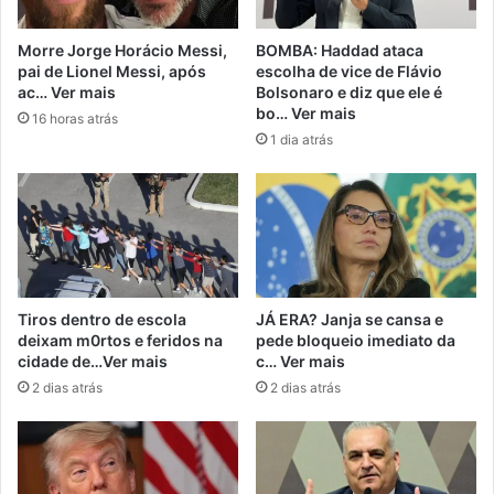
Morre Jorge Horácio Messi,
BOMBA: Haddad ataca
pai de Lionel Messi, após
escolha de vice de Flávio
ac… Ver mais
Bolsonaro e diz que ele é
bo… Ver mais
16 horas atrás
1 dia atrás
Tiros dentro de escola
JÁ ERA? Janja se cansa e
deixam m0rtos e feridos na
pede bloqueio imediato da
cidade de…Ver mais
c… Ver mais
2 dias atrás
2 dias atrás