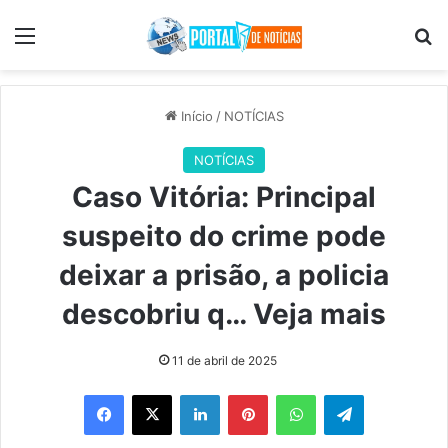
Menu
Pr
Início
/
NOTÍCIAS
NOTÍCIAS
Caso Vitória: Principal
suspeito do crime pode
deixar a prisão, a policia
descobriu q… Veja mais
11 de abril de 2025
Facebook
X
Linkedin
Pinterest
WhatsApp
Telegram