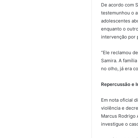
De acordo com Sa
testemunhou o at
adolescentes abo
enquanto o outro
intervenção por 
“Ele reclamou de
Samira. A famíli
no olho, já era c
Repercussão e I
Em nota oficial 
violência e decr
Marcus Rodrigo A
investigue o cas