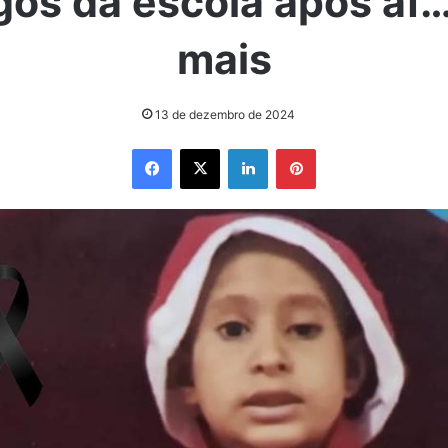
gos da escola após af…
mais
13 de dezembro de 2024
Facebook
X
Linkedin
Pinterest