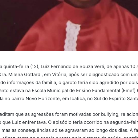
a quinta-feira (12), Luiz Fernando de Souza Verli, de apenas 10 
 Dra. Milena Gottardi, em Vitória, após ser diagnosticado com u
o informações da família, o garoto teria sido agredido por doi
nto estava na Escola Municipal de Ensino Fundamental (Emef) 
ada no bairro Novo Horizonte, em Ibatiba, no Sul do Espírito Sant
reditam que as agressões foram motivadas por bullying, relacio
 que Luiz enfrentava. O episódio teria ocorrido na segunda-feir
r, mas as consequências só se agravaram ao longo dos dias. A f