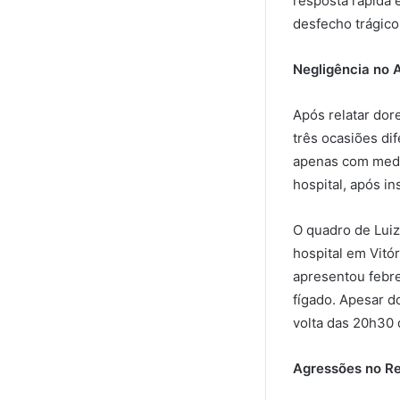
resposta rápida e
desfecho trágico
Negligência no 
Após relatar dor
três ocasiões di
apenas com medic
hospital, após in
O quadro de Luiz
hospital em Vitó
apresentou febre 
fígado. Apesar d
volta das 20h30 
Agressões no Re