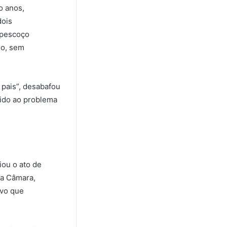
o anos,
dois
 pescoço
io, sem
 pais”, desabafou
vido ao problema
iou o ato de
da Câmara,
ivo que