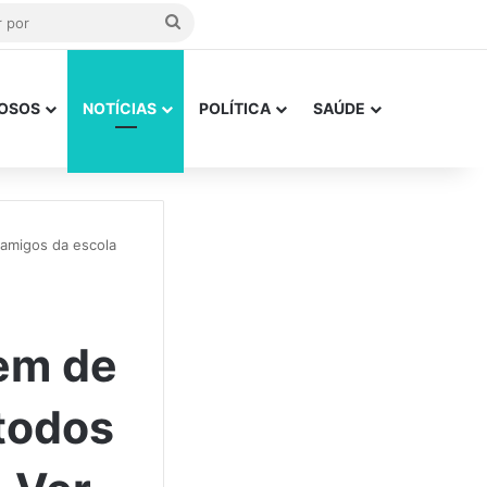
Procurar
por
OSOS
NOTÍCIAS
POLÍTICA
SAÚDE
 amigos da escola
em de
 todos