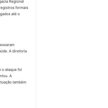
gacia Regional
registros formais
lgados até o
pressaram
úde. A diretoria
e o ataque foi
ntou. A
situação também