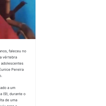
anos, faleceu no
ma vértebra
s adolescentes
Eunice Pereira
o.
nado a um
a (9), durante o
alta de uma