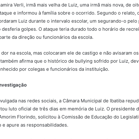
mira Verli, irmã mais velha de Luiz, uma irmã mais nova, de oit
aque e informou à família sobre o ocorrido. Segundo o relato, 
rdaram Luiz durante o intervalo escolar, um segurando-o pelo
 desferia golpes. O ataque teria durado todo o horário de recre
parte da direção ou funcionários da escola.
 dor na escola, mas colocaram ele de castigo e não avisaram os
a também afirma que o histórico de bullying sofrido por Luiz, de
onhecido por colegas e funcionários da instituição.
nvestigação
divulgada nas redes sociais, a Câmara Municipal de Ibatiba repud
etou luto oficial de três dias em memória de Luiz. O presidente 
morim Florindo, solicitou à Comissão de Educação do Legislat
o e apure as responsabilidades.