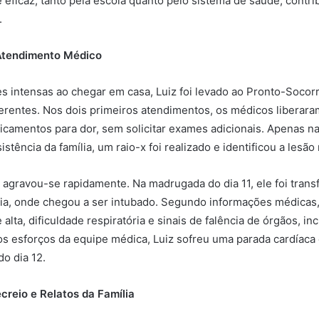
 eficaz, tanto pela escola quanto pelo sistema de saúde, contri
.
Atendimento Médico
es intensas ao chegar em casa, Luiz foi levado ao Pronto-Socor
ferentes. Nos dois primeiros atendimentos, os médicos liberar
amentos para dor, sem solicitar exames adicionais. Apenas na 
sistência da família, um raio-x foi realizado e identificou a lesão
 agravou-se rapidamente. Na madrugada do dia 11, ele foi transf
ria, onde chegou a ser intubado. Segundo informações médicas
alta, dificuldade respiratória e sinais de falência de órgãos, inc
os esforços da equipe médica, Luiz sofreu uma parada cardíaca 
do dia 12.
creio e Relatos da Família