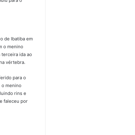
buiu para o
ro de Ibatiba em
am o menino
terceira ida ao
 na vértebra.
erido para o
, o menino
luindo rins e
e faleceu por