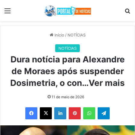
Menu
Pr
Início
/
NOTÍCIAS
NOTÍCIAS
Dura notícia para Alexandre
de Moraes após suspender
Dosimetria, o con…Ver mais
11 de maio de 2026
Facebook
X
Linkedin
Pinterest
WhatsApp
Telegram