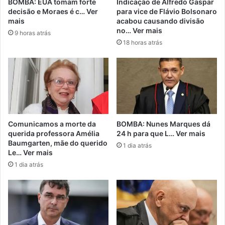
BOMBA: EUA tomam forte
Indicação de Alfredo Gaspar
decisão e Moraes é c… Ver
para vice de Flávio Bolsonaro
mais
acabou causando divisão
no… Ver mais
9 horas atrás
18 horas atrás
Comunicamos a morte da
BOMBA: Nunes Marques dá
querida professora Amélia
24 h para que L… Ver mais
Baumgarten, mãe do querido
1 dia atrás
Le… Ver mais
1 dia atrás