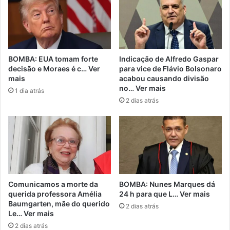
BOMBA: EUA tomam forte
Indicação de Alfredo Gaspar
decisão e Moraes é c… Ver
para vice de Flávio Bolsonaro
mais
acabou causando divisão
no… Ver mais
1 dia atrás
2 dias atrás
Comunicamos a morte da
BOMBA: Nunes Marques dá
querida professora Amélia
24 h para que L… Ver mais
Baumgarten, mãe do querido
2 dias atrás
Le… Ver mais
2 dias atrás