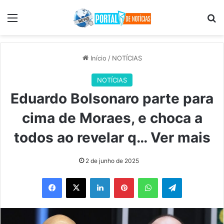
Menu
Pr
Início
/
NOTÍCIAS
NOTÍCIAS
Eduardo Bolsonaro parte para
cima de Moraes, e choca a
todos ao revelar q… Ver mais
2 de junho de 2025
Facebook
X
Linkedin
Pinterest
WhatsApp
Telegram