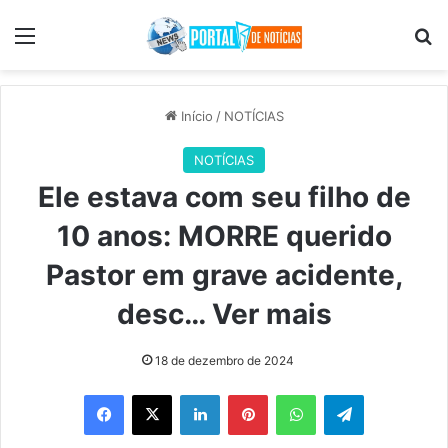
Menu
Pr
Início
/
NOTÍCIAS
NOTÍCIAS
Ele estava com seu filho de
10 anos: MORRE querido
Pastor em grave acidente,
desc… Ver mais
18 de dezembro de 2024
Facebook
X
Linkedin
Pinterest
WhatsApp
Telegram