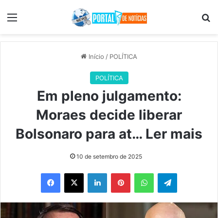
Menu
Pr
Início
/
POLÍTICA
POLÍTICA
Em pleno julgamento:
Moraes decide liberar
Bolsonaro para at… Ler mais
10 de setembro de 2025
Facebook
X
Linkedin
Pinterest
WhatsApp
Telegram