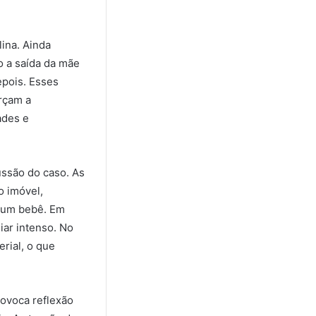
lina. Ainda
o a saída da mãe
epois. Esses
rçam a
ades e
ussão do caso. As
o imóvel,
 um bebê. Em
iar intenso. No
rial, o que
rovoca reflexão