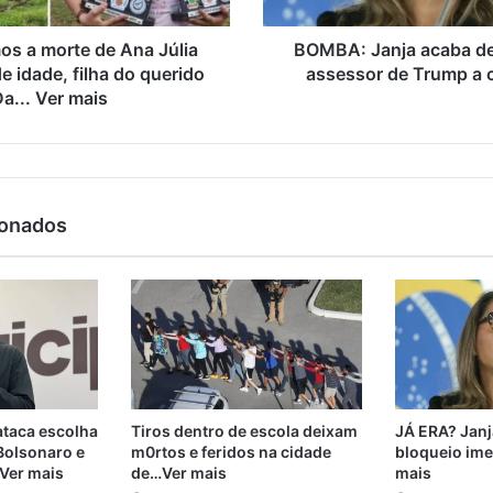
s a morte de Ana Júlia
BOMBA: Janja acaba de
e idade, filha do querido
assessor de Trump a 
a... Ver mais
ionados
taca escolha
Tiros dentro de escola deixam
JÁ ERA? Janj
 Bolsonaro e
m0rtos e feridos na cidade
bloqueio ime
 Ver mais
de…Ver mais
mais