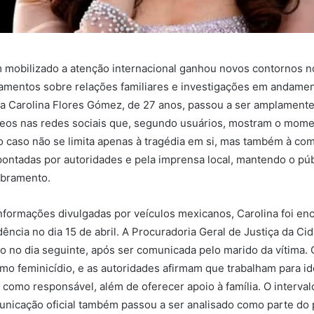
mobilizado a atenção internacional ganhou novos contornos no
amentos sobre relações familiares e investigações em andamen
 Carolina Flores Gómez, de 27 anos, passou a ser amplamente 
deos nas redes sociais que, segundo usuários, mostram o mome
 caso não se limita apenas à tragédia em si, mas também à co
pontadas por autoridades e pela imprensa local, mantendo o púb
bramento.
formações divulgadas por veículos mexicanos, Carolina foi en
dência no dia 15 de abril. A Procuradoria Geral de Justiça da C
ão no dia seguinte, após ser comunicada pelo marido da vítima. 
mo feminicídio, e as autoridades afirmam que trabalham para ide
como responsável, além de oferecer apoio à família. O interval
unicação oficial também passou a ser analisado como parte do