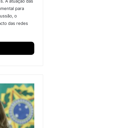
s. A atuação das
amental para
ussão, o
acto das redes