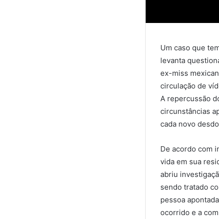
Um caso que tem 
levanta question
ex-miss mexicana
circulação de ví
A repercussão do
circunstâncias a
cada novo desdo
De acordo com in
vida em sua resi
abriu investigaç
sendo tratado co
pessoa apontada 
ocorrido e a com