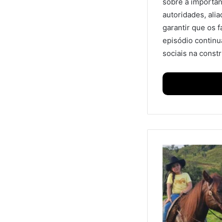
sobre a importân
autoridades, ali
garantir que os 
episódio continu
sociais na const