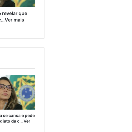
 revelar que
c…Ver mais
a se cansa e pede
diato da c… Ver