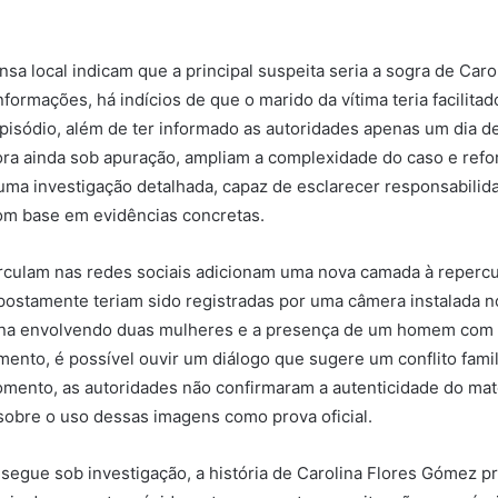
sa local indicam que a principal suspeita seria a sogra de Caro
formações, há indícios de que o marido da vítima teria facilitad
episódio, além de ter informado as autoridades apenas um dia d
ra ainda sob apuração, ampliam a complexidade do caso e refo
ma investigação detalhada, capaz de esclarecer responsabilid
om base em evidências concretas.
rculam nas redes sociais adicionam uma nova camada à reperc
ostamente teriam sido registradas por uma câmera instalada n
na envolvendo duas mulheres e a presença de um homem com
nto, é possível ouvir um diálogo que sugere um conflito famil
omento, as autoridades não confirmaram a autenticidade do mate
obre o uso dessas imagens como prova oficial.
segue sob investigação, a história de Carolina Flores Gómez p