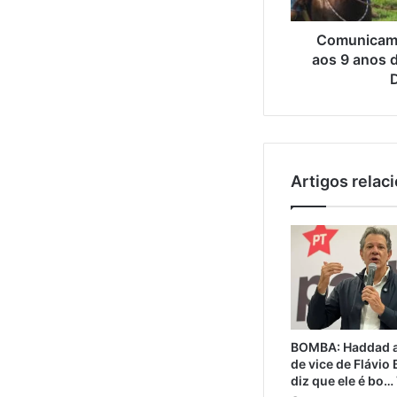
Comunicamo
aos 9 anos d
D
Artigos relac
BOMBA: Haddad a
de vice de Flávio
diz que ele é bo…