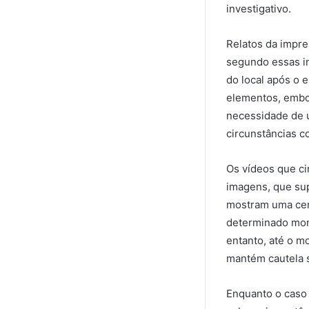
investigativo.
Relatos da impren
segundo essas in
do local após o 
elementos, embo
necessidade de u
circunstâncias c
Os vídeos que ci
imagens, que sup
mostram uma ce
determinado mome
entanto, até o m
mantém cautela s
Enquanto o caso 