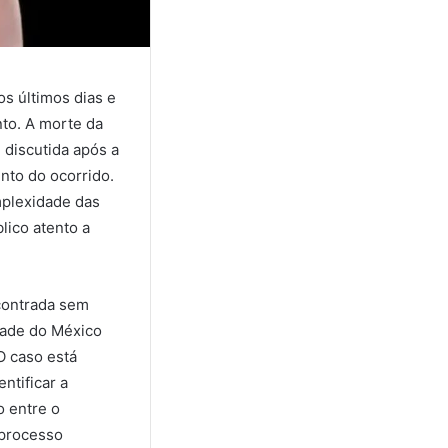
s últimos dias e
to. A morte da
discutida após a
nto do ocorrido.
mplexidade das
lico atento a
contrada sem
idade do México
O caso está
ntificar a
o entre o
 processo