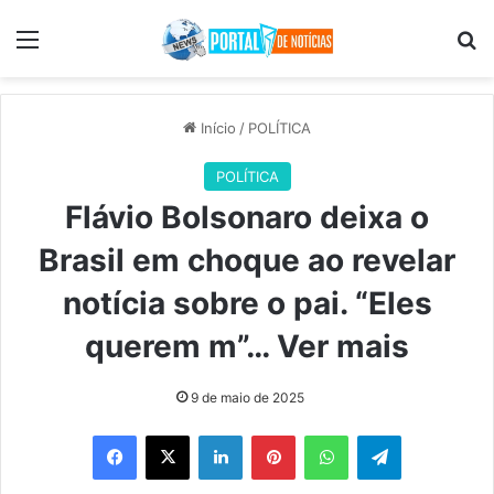
Menu
Pr
Início
/
POLÍTICA
POLÍTICA
Flávio Bolsonaro deixa o
Brasil em choque ao revelar
notícia sobre o pai. “Eles
querem m”… Ver mais
9 de maio de 2025
Facebook
X
Linkedin
Pinterest
WhatsApp
Telegram