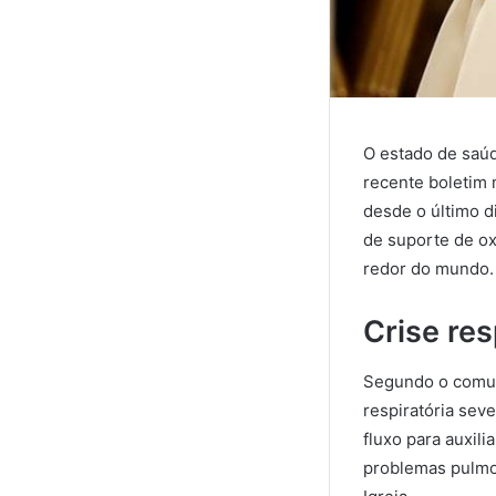
O estado de saúd
recente boletim m
desde o último d
de suporte de oxi
redor do mundo.
Crise res
Segundo o comuni
respiratória sev
fluxo para auxili
problemas pulmo