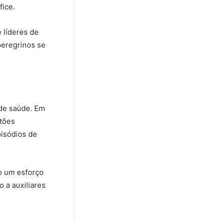
fice.
e líderes de
peregrinos se
 de saúde. Em
stões
pisódios de
do um esforço
o a auxiliares