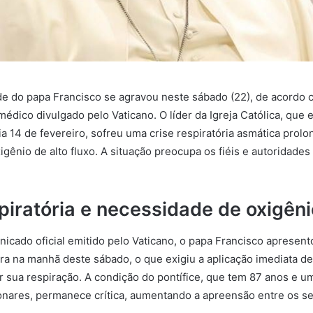
e do papa Francisco se agravou neste sábado (22), de acordo 
édico divulgado pelo Vaticano. O líder da Igreja Católica, que 
ia 14 de fevereiro, sofreu uma crise respiratória asmática prol
gênio de alto fluxo. A situação preocupa os fiéis e autoridades 
piratória e necessidade de oxigêni
cado oficial emitido pelo Vaticano, o papa Francisco apresent
era na manhã deste sábado, o que exigiu a aplicação imediata de
ar sua respiração. A condição do pontífice, que tem 87 anos e u
nares, permanece crítica, aumentando a apreensão entre os s