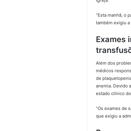
Igreja.
“Esta manhã, o p
também exigiu a a
Exames i
transfus
Além dos problem
médicos respons
de plaquetopenia
anemia. Devido a
estado clínico do
“Os exames de s
que exigiu a adm