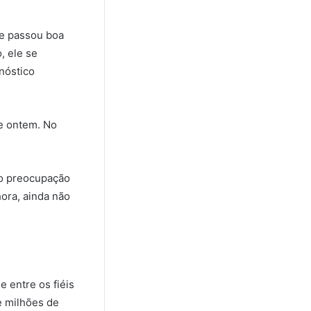
 e passou boa
, ele se
nóstico
ue ontem. No
do preocupação
ora, ainda não
 entre os fiéis
e milhões de