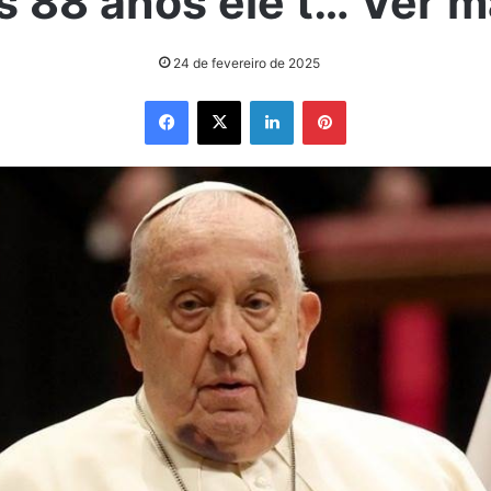
s 88 anos ele t… Ver m
24 de fevereiro de 2025
Facebook
X
Linkedin
Pinterest