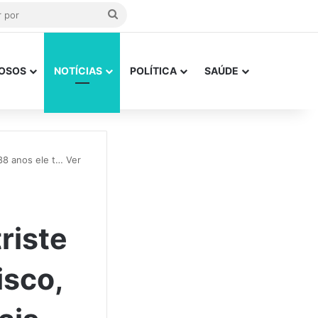
Procurar
por
OSOS
NOTÍCIAS
POLÍTICA
SAÚDE
88 anos ele t… Ver
riste
isco,