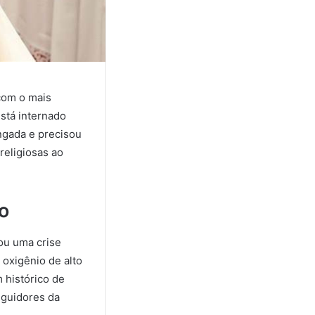
com o mais
está internado
ongada e precisou
religiosas ao
o
ou uma crise
 oxigênio de alto
m histórico de
eguidores da