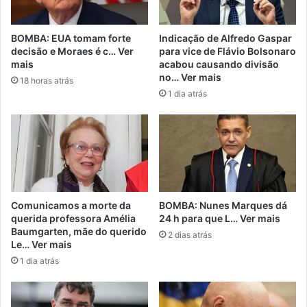
BOMBA: EUA tomam forte
Indicação de Alfredo Gaspar
decisão e Moraes é c… Ver
para vice de Flávio Bolsonaro
mais
acabou causando divisão
no… Ver mais
18 horas atrás
1 dia atrás
Comunicamos a morte da
BOMBA: Nunes Marques dá
querida professora Amélia
24 h para que L… Ver mais
Baumgarten, mãe do querido
2 dias atrás
Le… Ver mais
1 dia atrás