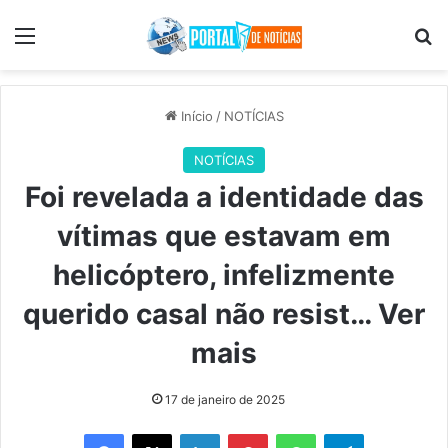
Menu
Pr
Início
/
NOTÍCIAS
NOTÍCIAS
Foi revelada a identidade das
vítimas que estavam em
helicóptero, infelizmente
querido casal não resist… Ver
mais
17 de janeiro de 2025
Facebook
X
Linkedin
Pinterest
WhatsApp
Telegram