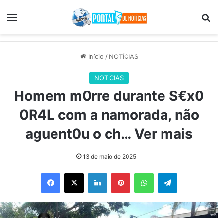
Menu
Pr
Início
/
NOTÍCIAS
NOTÍCIAS
Homem m0rre durante S€x0
0R4L com a namorada, não
aguent0u o ch… Ver mais
13 de maio de 2025
Facebook
X
Linkedin
Pinterest
WhatsApp
Telegram