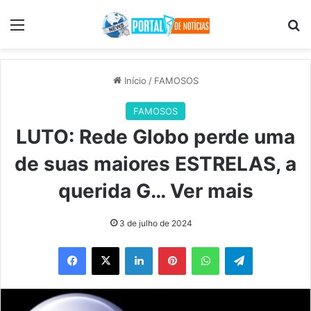
Menu
Pr
Início
/
FAMOSOS
FAMOSOS
LUTO: Rede Globo perde uma
de suas maiores ESTRELAS, a
querida G… Ver mais
3 de julho de 2024
Facebook
X
Linkedin
Pinterest
WhatsApp
Telegram