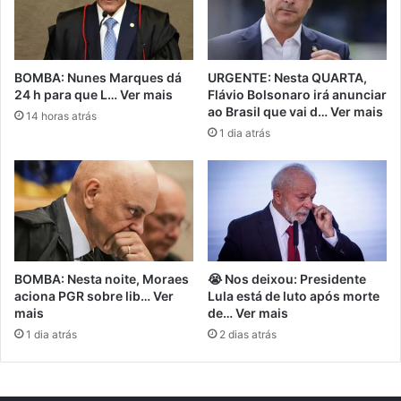
BOMBA: Nunes Marques dá
URGENTE: Nesta QUARTA,
24 h para que L… Ver mais
Flávio Bolsonaro irá anunciar
ao Brasil que vai d… Ver mais
14 horas atrás
1 dia atrás
BOMBA: Nesta noite, Moraes
😭 Nos deixou: Presidente
aciona PGR sobre lib… Ver
Lula está de luto após morte
mais
de… Ver mais
1 dia atrás
2 dias atrás