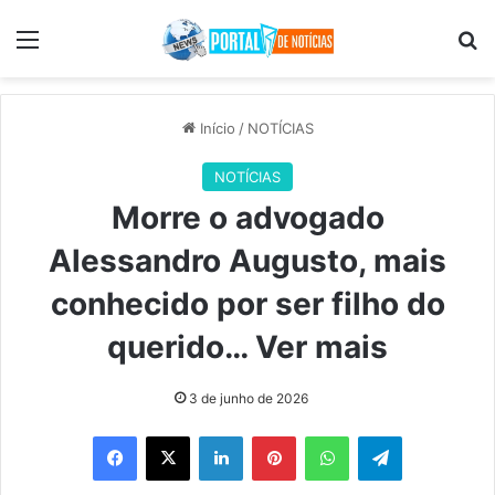
Menu
Pr
Início
/
NOTÍCIAS
NOTÍCIAS
Morre o advogado
Alessandro Augusto, mais
conhecido por ser filho do
querido… Ver mais
3 de junho de 2026
Facebook
X
Linkedin
Pinterest
WhatsApp
Telegram