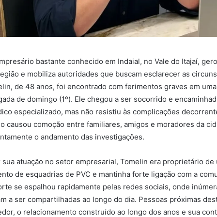
presário bastante conhecido em Indaial, no Vale do Itajaí, ger
egião e mobiliza autoridades que buscam esclarecer as circuns
lin, de 48 anos, foi encontrado com ferimentos graves em uma 
ada de domingo (1º). Ele chegou a ser socorrido e encaminhad
co especializado, mas não resistiu às complicações decorren
dio causou comoção entre familiares, amigos e moradores da ci
tamente o andamento das investigações.
sua atuação no setor empresarial, Tomelin era proprietário d
nto de esquadrias de PVC e mantinha forte ligação com a comu
morte se espalhou rapidamente pelas redes sociais, onde inúm
m a ser compartilhadas ao longo do dia. Pessoas próximas de
dor, o relacionamento construído ao longo dos anos e sua cont