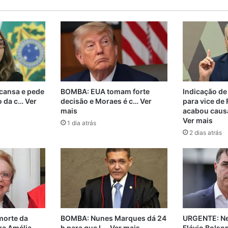
 cansa e pede
BOMBA: EUA tomam forte
Indicação de
o da c… Ver
decisão e Moraes é c… Ver
para vice de
mais
acabou caus
Ver mais
1 dia atrás
2 dias atrás
orte da
BOMBA: Nunes Marques dá 24
URGENTE: Ne
ra Amélia
h para que L… Ver mais
Flávio Bolso