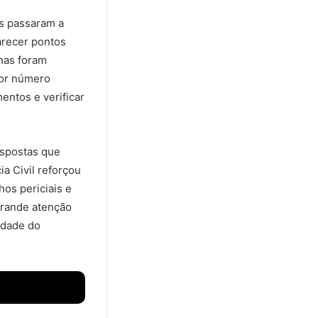
s passaram a
larecer pontos
has foram
ior número
entos e verificar
espostas que
a Civil reforçou
os periciais e
grande atenção
edade do