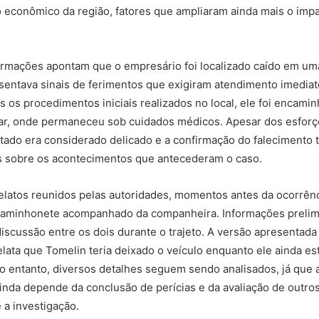
econômico da região, fatores que ampliaram ainda mais o imp
ormações apontam que o empresário foi localizado caído em um
sentava sinais de ferimentos que exigiram atendimento imedia
 os procedimentos iniciais realizados no local, ele foi encami
lar, onde permaneceu sob cuidados médicos. Apesar dos esforç
tado era considerado delicado e a confirmação do falecimento 
 sobre os acontecimentos que antecederam o caso.
latos reunidos pelas autoridades, momentos antes da ocorrên
caminhonete acompanhado da companheira. Informações prelim
scussão entre os dois durante o trajeto. A versão apresentada
elata que Tomelin teria deixado o veículo enquanto ele ainda e
 entanto, diversos detalhes seguem sendo analisados, já que 
ainda depende da conclusão de perícias e da avaliação de outr
 a investigação.