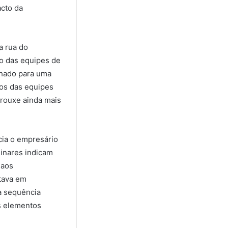
acto da
a rua do
to das equipes de
nhado para uma
os das equipes
trouxe ainda mais
cia o empresário
inares indicam
 aos
stava em
a sequência
os elementos