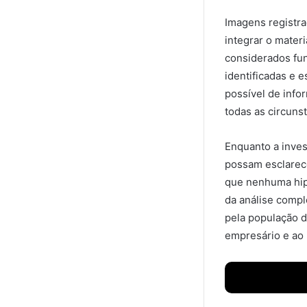
Imagens registr
integrar o materi
considerados fu
identificadas e 
possível de info
todas as circuns
Enquanto a inve
possam esclarece
que nenhuma hipó
da análise comp
pela população d
empresário e ao