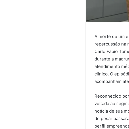
A morte de um em
repercussão na r
Carlo Fabio Tome
durante a madrug
atendimento médi
clínico. O episó
acompanham aten
Reconhecido por 
voltada ao segme
notícia de sua 
de pesar passara
perfil empreende