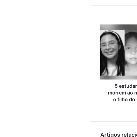
5 estudan
morrem ao m
o filho do
Artigos relac