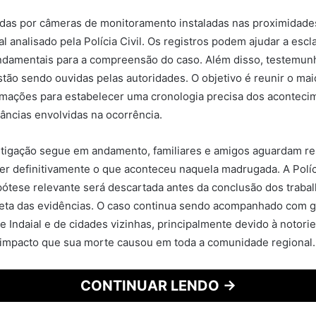
adas por câmeras de monitoramento instaladas nas proximidade
al analisado pela Polícia Civil. Os registros podem ajudar a esc
ndamentais para a compreensão do caso. Além disso, testemun
estão sendo ouvidas pelas autoridades. O objetivo é reunir o ma
rmações para estabelecer uma cronologia precisa dos acontecim
tâncias envolvidas na ocorrência.
stigação segue em andamento, familiares e amigos aguardam r
r definitivamente o que aconteceu naquela madrugada. A Políci
tese relevante será descartada antes da conclusão dos trabalh
leta das evidências. O caso continua sendo acompanhado com 
e Indaial e de cidades vizinhas, principalmente devido à notori
 impacto que sua morte causou em toda a comunidade regional.
CONTINUAR LENDO →