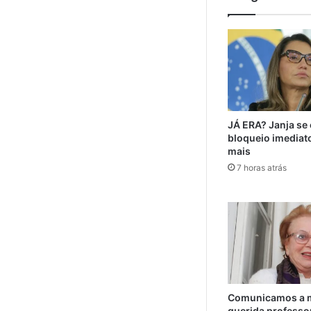
JÁ ERA? Janja se
bloqueio imediat
mais
7 horas atrás
Comunicamos a m
querida professo