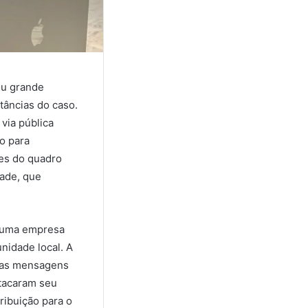
ou grande
tâncias do caso.
via pública
o para
tes do quadro
dade, que
e uma empresa
nidade local. A
eras mensagens
stacaram seu
ribuição para o