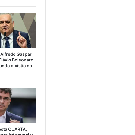
 Alfredo Gaspar
 Flávio Bolsonaro
ando divisão no…
sta QUARTA,
naro irá anunciar