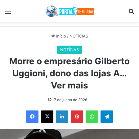
Menu
Pr
Início
/
NOTÍCIAS
NOTÍCIAS
Morre o empresário Gilberto
Uggioni, dono das lojas A…
Ver mais
17 de junho de 2026
Facebook
X
Linkedin
Pinterest
WhatsApp
Telegram