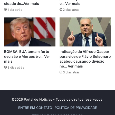
cidade de…Ver mais
c… Ver mais
1 dia atrás
2 dias atrás
BOMBA: EUA tomam forte
Indicação de Alfredo Gaspar
decisão e Moraes é c… Ver
para vice de Flávio Bolsonaro
mais
acabou causando divisão
no… Ver mais
3 dias atrás
3 dias atrás
©2026 Portal de Notícias - Todos os direitos reservados.
ENTRE EM CONTATO
POLÍTICA DE PRIVACIDADE