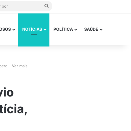
Procurar
por
OSOS
NOTÍCIAS
POLÍTICA
SAÚDE
 perd… Ver mais
vio
ícia,