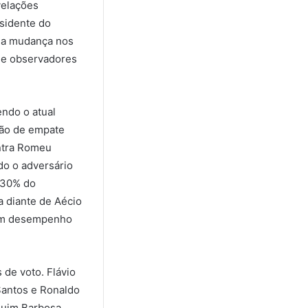
velações
esidente do
e a mudança nos
 e observadores
ndo o atual
ção de empate
ntra Romeu
do o adversário
 30% do
a diante de Aécio
 um desempenho
 de voto. Flávio
antos e Ronaldo
quim Barbosa