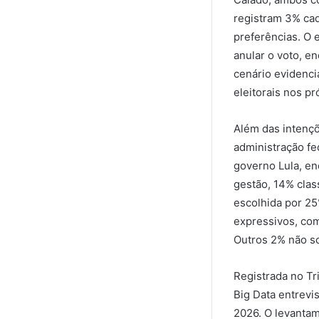
registram 3% ca
preferências. O 
anular o voto, e
cenário evidenci
eleitorais nos p
Além das intençõ
administração fe
governo Lula, e
gestão, 14% clas
escolhida por 25
expressivos, co
Outros 2% não so
Registrada no Tr
Big Data entrevi
2026. O levantam