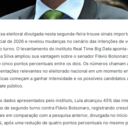
a eleitoral divulgada nesta segunda-feira trouxe sinais import
cial de 2026 e revelou mudanças no cenário das intenções de 
 turno. O levantamento do instituto Real Time Big Data aponta
 da Silva ampliou sua vantagem sobre o senador Flávio Bolsonar
e cinco pontos percentuais entre os dois. Os números chamam 
entações relevantes no eleitorado nacional em um momento e
íticas começam a ganhar intensidade e os possíveis candidatos
te público.
 dados apresentados pelo instituto, Lula alcançou 45% das in
 de segundo turno contra Flávio Bolsonaro, registrando cresc
is em comparação com a pesquisa anterior, divulgada no início 
, após uma redução de quatro pontos percentuais no mesmo p