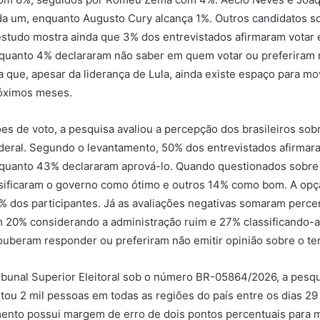
da um, enquanto Augusto Cury alcança 1%. Outros candidatos 
estudo mostra ainda que 3% dos entrevistados afirmaram votar
nquanto 4% declararam não saber em quem votar ou preferiram 
a que, apesar da liderança de Lula, ainda existe espaço para 
róximos meses.
es de voto, a pesquisa avaliou a percepção dos brasileiros sob
deral. Segundo o levantamento, 50% dos entrevistados afirmar
nquanto 43% declararam aprová-lo. Quando questionados sobre 
sificaram o governo como ótimo e outros 14% como bom. A opçã
% dos participantes. Já as avaliações negativas somaram perce
m 20% considerando a administração ruim e 27% classificando-
uberam responder ou preferiram não emitir opinião sobre o te
ibunal Superior Eleitoral sob o número BR-05864/2026, a pesq
stou 2 mil pessoas em todas as regiões do país entre os dias 29
ento possui margem de erro de dois pontos percentuais para m