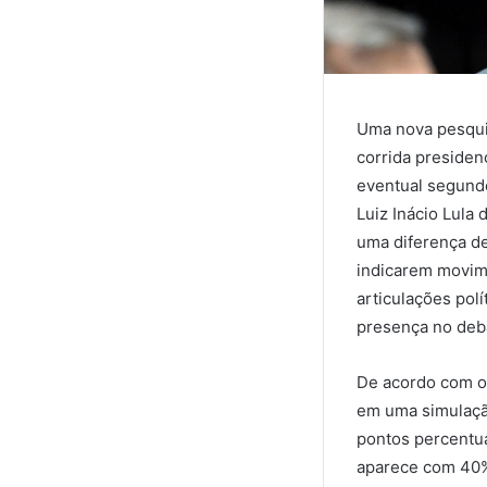
Uma nova pesquis
corrida presiden
eventual segundo
Luiz Inácio Lula
uma diferença d
indicarem movim
articulações pol
presença no deba
De acordo com os
em uma simulação
pontos percentua
aparece com 40%