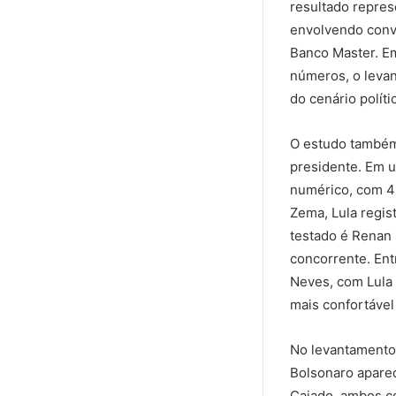
resultado repres
envolvendo conve
Banco Master. Em
números, o leva
do cenário políti
O estudo também 
presidente. Em 
numérico, com 4
Zema, Lula regis
testado é Renan 
concorrente. Ent
Neves, com Lula
mais confortável
No levantamento 
Bolsonaro apare
Caiado, ambos c