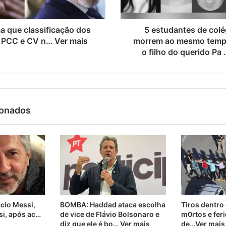
a que classificação dos
5 estudantes de colég
 PCC e CV n… Ver mais
morrem ao mesmo tempo
o filho do querido Pa
ionados
cio Messi,
BOMBA: Haddad ataca escolha
Tiros dentro
si, após ac…
de vice de Flávio Bolsonaro e
m0rtos e fer
diz que ele é bo… Ver mais
de…Ver mais