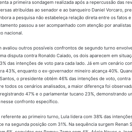
enta a primeira sondagem realizada após a repercussão das re
rsas atribuídas ao senador e ao banqueiro Daniel Vorcaro, pr
bora a pesquisa não estabeleça relação direta entre os fatos 
ntamento passou a ser acompanhado com atenção por analistas
co nacional.
avaliou outros possíveis confrontos de segundo turno envolve
uma disputa contra Ronaldo Caiado, os dois aparecem em situa
3% das intenções de voto para cada lado. Já em um cenário co
tra 43%, enquanto o ex-governador mineiro alcança 40%. Quan
Santos, o presidente obtém 46% das intenções de voto, contra
re todos os cenários analisados, a maior diferença foi observad
 registrando 47% e o parlamentar tucano 23%, demonstrando
 nesse confronto específico.
referente ao primeiro turno, Lula lidera com 38% das intenções
ce na segunda posição com 31%. Na sequência surgem Renan S
om 6%, seguidos por Romeu Zema com 4%. Aécio Neves e Joa