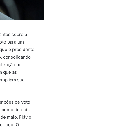
antes sobre a
voto para um
 que o presidente
o, consolidando
atenção por
m que as
 ampliam sua
tenções de voto
imento de dois
de maio. Flávio
eríodo. O