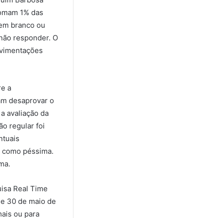
somam 1% das
 em branco ou
não responder. O
movimentações
re a
am desaprovar o
a avaliação da
o regular foi
ntuais
a como péssima.
ma.
uisa Real Time
 e 30 de maio de
ais ou para