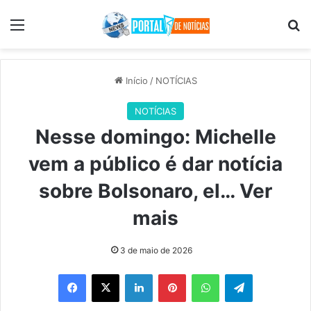
Menu
Pr
Início
/
NOTÍCIAS
NOTÍCIAS
Nesse domingo: Michelle
vem a público é dar notícia
sobre Bolsonaro, el… Ver
mais
3 de maio de 2026
Facebook
X
Linkedin
Pinterest
WhatsApp
Telegram