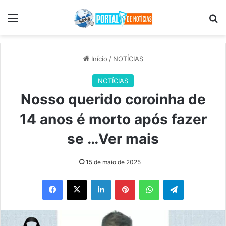
Menu
Pr
Início
/
NOTÍCIAS
NOTÍCIAS
Nosso querido coroinha de
14 anos é morto após fazer
se …Ver mais
15 de maio de 2025
Facebook
X
Linkedin
Pinterest
WhatsApp
Telegram