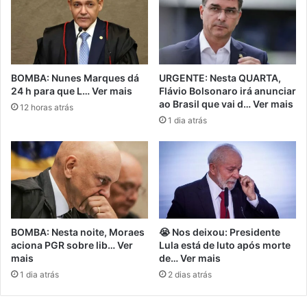
BOMBA: Nunes Marques dá
URGENTE: Nesta QUARTA,
24 h para que L… Ver mais
Flávio Bolsonaro irá anunciar
ao Brasil que vai d… Ver mais
12 horas atrás
1 dia atrás
BOMBA: Nesta noite, Moraes
😭 Nos deixou: Presidente
aciona PGR sobre lib… Ver
Lula está de luto após morte
mais
de… Ver mais
1 dia atrás
2 dias atrás