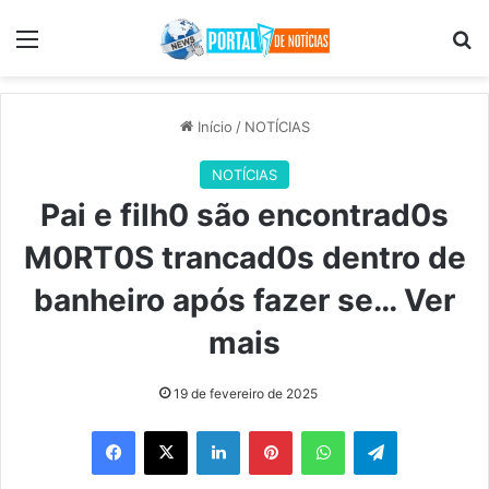
Menu
Pr
Início
/
NOTÍCIAS
NOTÍCIAS
Pai e filh0 são encontrad0s
M0RT0S trancad0s dentro de
banheiro após fazer se… Ver
mais
19 de fevereiro de 2025
Facebook
X
Linkedin
Pinterest
WhatsApp
Telegram