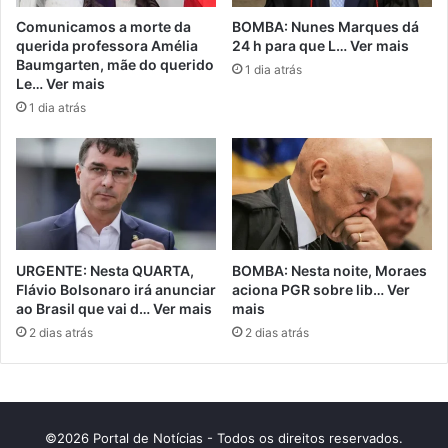
Comunicamos a morte da
BOMBA: Nunes Marques dá
querida professora Amélia
24 h para que L… Ver mais
Baumgarten, mãe do querido
1 dia atrás
Le… Ver mais
1 dia atrás
URGENTE: Nesta QUARTA,
BOMBA: Nesta noite, Moraes
Flávio Bolsonaro irá anunciar
aciona PGR sobre lib… Ver
ao Brasil que vai d… Ver mais
mais
2 dias atrás
2 dias atrás
©2026 Portal de Notícias - Todos os direitos reservados.