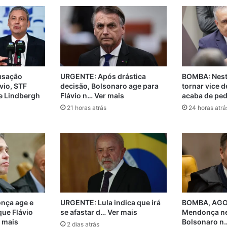
usação
URGENTE: Após drástica
BOMBA: Nest
vio, STF
decisão, Bolsonaro age para
tornar vice d
e Lindbergh
Flávio n… Ver mais
acaba de ped
21 horas atrás
24 horas atrá
nça age e
URGENTE: Lula indica que irá
BOMBA, AGO
que Flávio
se afastar d… Ver mais
Mendonça ne
 mais
Bolsonaro n…
2 dias atrás