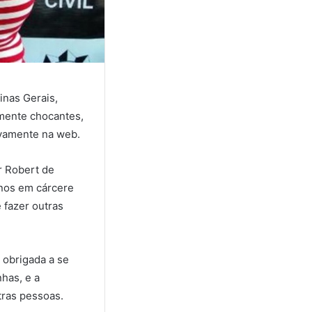
inas Gerais,
lmente chocantes,
ivamente na web.
r Robert de
anos em cárcere
 fazer outras
 obrigada a se
has, e a
tras pessoas.