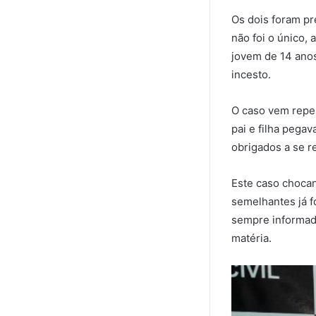
Os dois foram pr
não foi o único, 
jovem de 14 anos
incesto.
O caso vem reper
pai e filha pega
obrigados a se r
Este caso chocan
semelhantes já f
sempre informad
matéria.