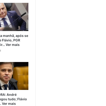
a manhã, após se
e Flávio, PGR
ir… Ver mais
s
RA: André
gou tudo; Flávio
 Ver mais