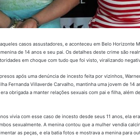
aqueles casos assustadores, e aconteceu em Belo Horizonte M
enina de 14 anos e seu pai. Os detalhes deste crime são rea
toridades em choque com tudo que foi visto, viralizando negat
m presos após uma denúncia de incesto feita por vizinhos, Warne
filha Fernanda Villaverde Carvalho, mantinha uma jovem de 14 
 era obrigada a manter relações sexuais com pai e filha, além de
nos vivia com esse caso de incesto desde seus 11 anos, ela era
mbos sexualmente. A menina contou que a mulher vendia calcin
imentar as peças, e ela batia fotos e mostrava a menina para ou