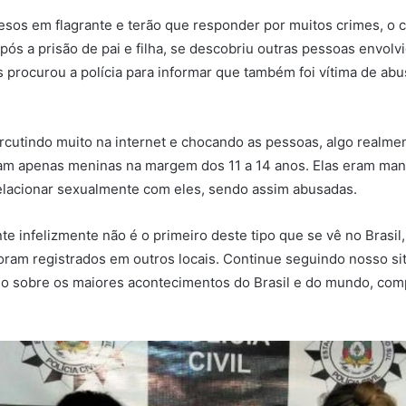
esos em flagrante e terão que responder por muitos crimes, o 
após a prisão de pai e filha, se descobriu outras pessoas envol
 procurou a polícia para informar que também foi vítima de abu
cutindo muito na internet e chocando as pessoas, algo realmen
vam apenas meninas na margem dos 11 a 14 anos. Elas eram man
elacionar sexualmente com eles, sendo assim abusadas.
te infelizmente não é o primeiro deste tipo que se vê no Brasil,
oram registrados em outros locais. Continue seguindo nosso sit
o sobre os maiores acontecimentos do Brasil e do mundo, comp