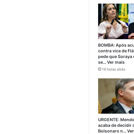
BOMBA: Após ac
contra vice de Flá
pede que Soraya 
se… Ver mais
19 horas atrás
URGENTE: Mendo
acaba de decidir 
Bolsonaro n… Ver