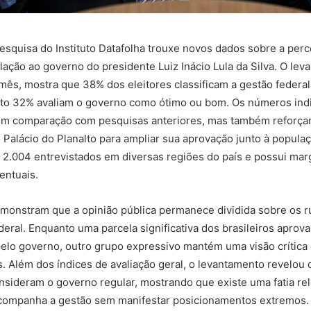
esquisa do Instituto Datafolha trouxe novos dados sobre a per
elação ao governo do presidente Luiz Inácio Lula da Silva. O lev
mês, mostra que 38% dos eleitores classificam a gestão federa
to 32% avaliam o governo como ótimo ou bom. Os números ind
 em comparação com pesquisas anteriores, mas também reforça
 Palácio do Planalto para ampliar sua aprovação junto à popula
m 2.004 entrevistados em diversas regiões do país e possui ma
entuais.
emonstram que a opinião pública permanece dividida sobre os 
deral. Enquanto uma parcela significativa dos brasileiros aprov
lo governo, outro grupo expressivo mantém uma visão crítica 
. Além dos índices de avaliação geral, o levantamento revelou
nsideram o governo regular, mostrando que existe uma fatia re
acompanha a gestão sem manifestar posicionamentos extremos.