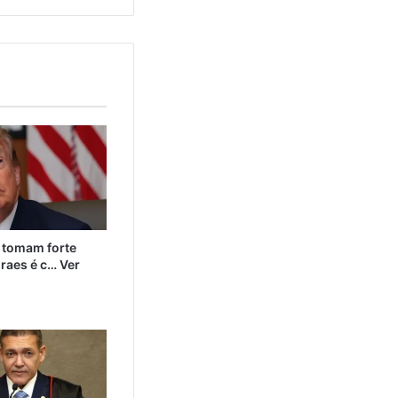
tomam forte
raes é c… Ver