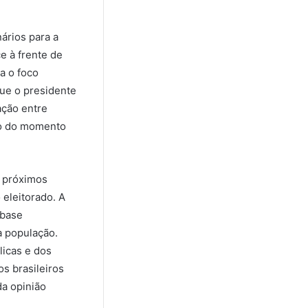
ários para a
e à frente de
a o foco
que o presidente
ação entre
plo do momento
s próximos
eleitorado. A
 base
a população.
licas e dos
os brasileiros
a opinião