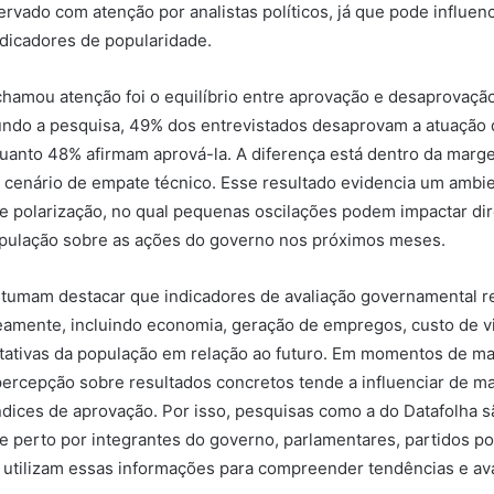
rvado com atenção por analistas políticos, já que pode influenc
dicadores de popularidade.
hamou atenção foi o equilíbrio entre aprovação e desaprovação
ndo a pesquisa, 49% dos entrevistados desaprovam a atuação 
uanto 48% afirmam aprová-la. A diferença está dentro da marg
cenário de empate técnico. Esse resultado evidencia um ambien
e polarização, no qual pequenas oscilações podem impactar di
pulação sobre as ações do governo nos próximos meses.
stumam destacar que indicadores de avaliação governamental r
eamente, incluindo economia, geração de empregos, custo de vid
tativas da população em relação ao futuro. Em momentos de ma
 percepção sobre resultados concretos tende a influenciar de m
 índices de aprovação. Por isso, pesquisas como a do Datafolha s
perto por integrantes do governo, parlamentares, partidos pol
utilizam essas informações para compreender tendências e ava