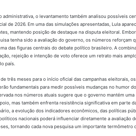
o administrativa, o levantamento também analisou possíveis cen
cial de 2026. Em uma das simulações apresentadas, Lula aparec
tes, mantendo posição de destaque na disputa eleitoral. Embor
quisa tenha sido a avaliação do governo, os números reforçam 
ma das figuras centrais do debate político brasileiro. A combin
ação, rejeição e intenção de voto oferece um retrato mais am
lo país.
e três meses para o início oficial das campanhas eleitorais, o
erão fundamentais para medir possíveis mudanças no humor do 
servada nos números atuais sugere que o governo mantém uma
poio, mas também enfrenta resistência significativa em parte d
ário, a evolução dos indicadores econômicos, das políticas púb
olíticos nacionais poderá influenciar diretamente a avaliação d
ses, tornando cada nova pesquisa um importante termômetro d