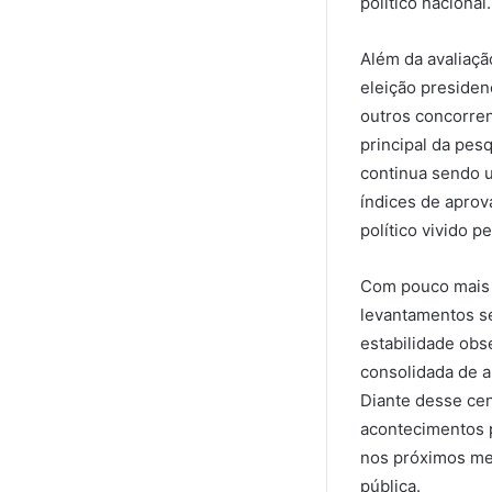
político nacional.
Além da avaliaçã
eleição presiden
outros concorren
principal da pes
continua sendo u
índices de aprov
político vivido pe
Com pouco mais d
levantamentos s
estabilidade ob
consolidada de a
Diante desse cen
acontecimentos p
nos próximos me
pública.