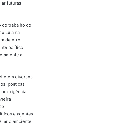
iar futuras
 do trabalho do
de Lula na
em de erro,
te político
retamente a
efletem diversos
a, políticas
ior exigência
aneira
ão
íticos e agentes
liar o ambiente