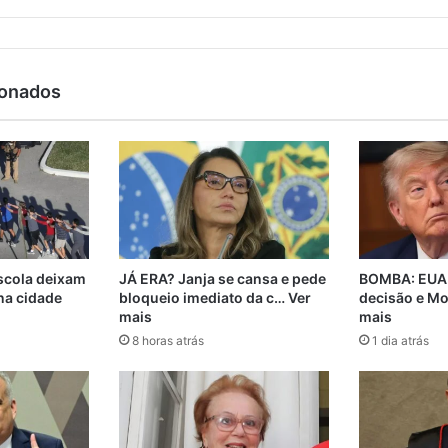
ionados
escola deixam
JÁ ERA? Janja se cansa e pede
BOMBA: EUA 
na cidade
bloqueio imediato da c… Ver
decisão e Mo
mais
mais
8 horas atrás
1 dia atrás