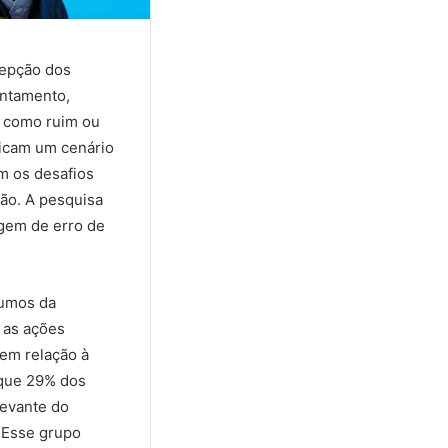
cepção dos
antamento,
l como ruim ou
icam um cenário
m os desafios
ção. A pesquisa
rgem de erro de
rumos da
a as ações
em relação à
 que 29% dos
levante do
 Esse grupo