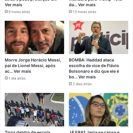
Ver mais
da… Ver mais
6 horas atrás
13 horas atrás
Morre Jorge Horácio Messi,
BOMBA: Haddad ataca
pai de Lionel Messi, após
escolha de vice de Flávio
ac… Ver mais
Bolsonaro e diz que ele é
bo… Ver mais
1 dia atrás
2 dias atrás
Tiros dentro de escola
JÁ ERA? Janja se cansa e