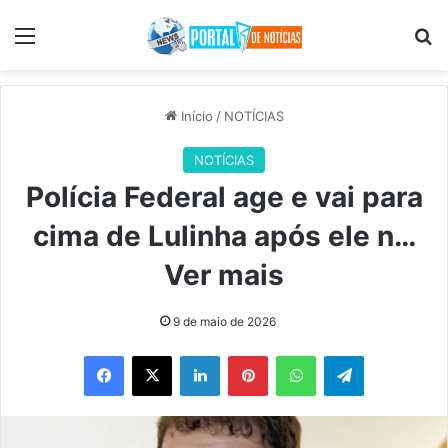
Menu
Pr
Início
/
NOTÍCIAS
NOTÍCIAS
Polícia Federal age e vai para
cima de Lulinha após ele n…
Ver mais
9 de maio de 2026
Facebook
X
Linkedin
Pinterest
WhatsApp
Telegram