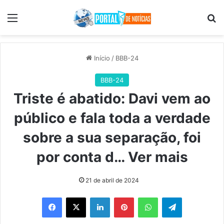
Menu
Pr
Início
/
BBB-24
BBB-24
Triste é abatido: Davi vem ao
público e fala toda a verdade
sobre a sua separação, foi
por conta d… Ver mais
21 de abril de 2024
Facebook
X
Linkedin
Pinterest
WhatsApp
Telegram