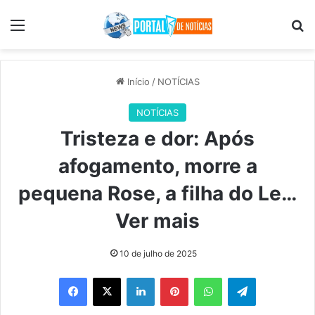
Menu
Pr
Início
/
NOTÍCIAS
NOTÍCIAS
Tristeza e dor: Após
afogamento, morre a
pequena Rose, a filha do Le…
Ver mais
10 de julho de 2025
Facebook
X
Linkedin
Pinterest
WhatsApp
Telegram