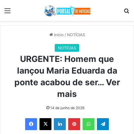
Menu
Pr
Início
/
NOTÍCIAS
NOTÍCIAS
URGENTE: Homem que
lançou Maria Eduarda da
ponte acabou de ser… Ver
mais
14 de junho de 2026
Facebook
X
Linkedin
Pinterest
WhatsApp
Telegram