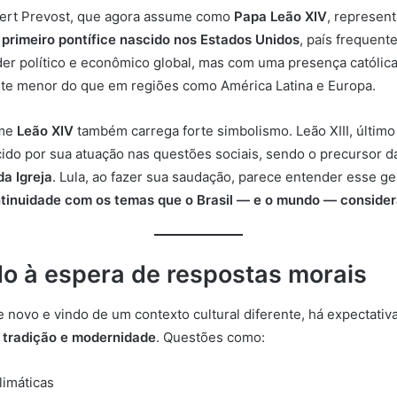
bert Prevost, que agora assume como
Papa Leão XIV
, represe
o
primeiro pontífice nascido nos Estados Unidos
, país frequen
er político e econômico global, mas com uma presença católic
te menor do que em regiões como América Latina e Europa.
ome
Leão XIV
também carrega forte simbolismo. Leão XIII, últim
ido por sua atuação nas questões sociais, sendo o precursor 
da Igreja
. Lula, ao fazer sua saudação, parece entender esse 
tinuidade com os temas que o Brasil — e o mundo — conside
 à espera de respostas morais
 novo e vindo de um contexto cultural diferente, há expectati
r tradição e modernidade
. Questões como:
imáticas