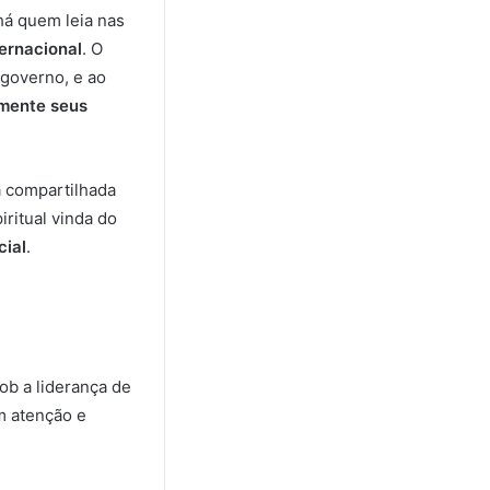
á quem leia nas
ternacional
. O
 governo, e ao
amente seus
 compartilhada
iritual vinda do
cial
.
sob a liderança de
m atenção e