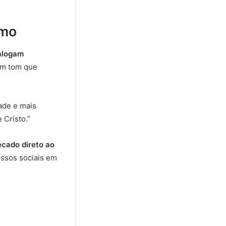
smo
ialogam
 um tom que
ade e mais
Cristo.”
ecado direto ao
essos sociais em