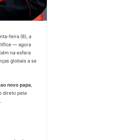
a-feira (8), a
ífice — agora
bém na esfera
nças globais a se
 ao novo papa
,
 direto pela
.