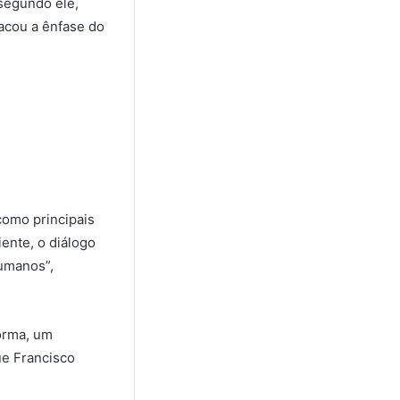
 segundo ele,
tacou a ênfase do
como principais
iente, o diálogo
humanos”,
orma, um
ue Francisco