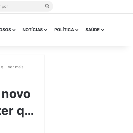
Procurar
por
OSOS
NOTÍCIAS
POLÍTICA
SAÚDE
r q… Ver mais
 novo
zer q…