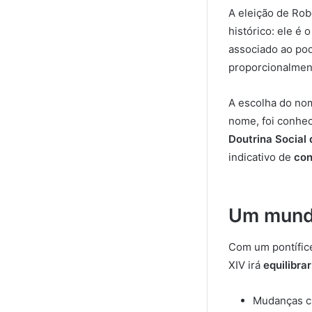
A eleição de Ro
histórico: ele é 
associado ao pod
proporcionalmen
A escolha do n
nome, foi conhec
Doutrina Social 
indicativo de
con
Um mundo
Com um pontífice
XIV irá
equilibra
Mudanças cl