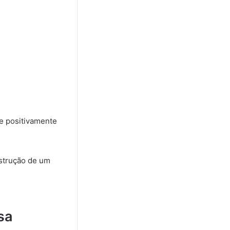
e positivamente
strução de um
sa