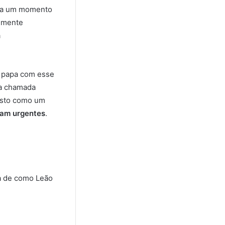
nta um momento
temente
a
o papa com esse
da chamada
gesto como um
ram urgentes
.
va de como Leão