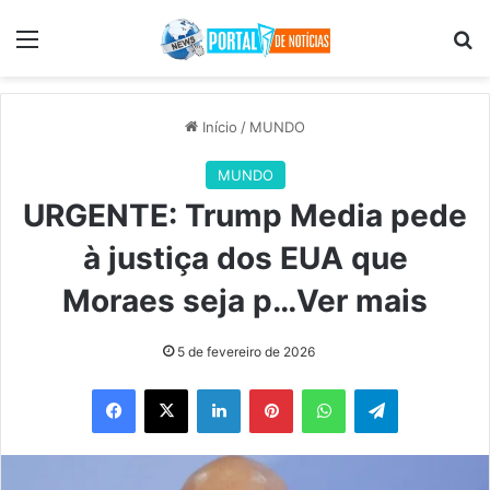
Menu
Pr
Início
/
MUNDO
MUNDO
URGENTE: Trump Media pede
à justiça dos EUA que
Moraes seja p…Ver mais
5 de fevereiro de 2026
Facebook
X
Linkedin
Pinterest
WhatsApp
Telegram