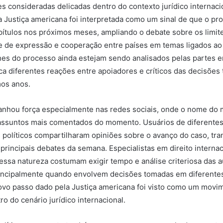
s consideradas delicadas dentro do contexto jurídico internaci
Justiça americana foi interpretada como um sinal de que o pr
ítulos nos próximos meses, ampliando o debate sobre os limit
ade de expressão e cooperação entre países em temas ligados ao 
es do processo ainda estejam sendo analisados pelas partes e
ca diferentes reações entre apoiadores e críticos das decisões
mos anos.
nhou força especialmente nas redes sociais, onde o nome do m
 assuntos mais comentados do momento. Usuários de diferente
políticos compartilharam opiniões sobre o avanço do caso, tr
rincipais debates da semana. Especialistas em direito interna
ssa natureza costumam exigir tempo e análise criteriosa das 
incipalmente quando envolvem decisões tomadas em diferentes 
ovo passo dado pela Justiça americana foi visto como um movi
tro do cenário jurídico internacional.