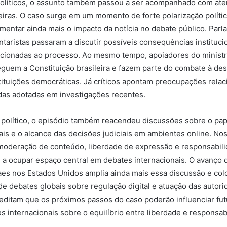
políticos, o assunto também passou a ser acompanhado com ate
leiras. O caso surge em um momento de forte polarização polític
umentar ainda mais o impacto da notícia no debate público. Parl
ntaristas passaram a discutir possíveis consequências instituci
lacionadas ao processo. Ao mesmo tempo, apoiadores do minis
guem a Constituição brasileira e fazem parte do combate à de
tituições democráticas. Já críticos apontam preocupações rela
das adotadas em investigações recentes.
político, o episódio também reacendeu discussões sobre o pa
tais e o alcance das decisões judiciais em ambientes online. Nos
moderação de conteúdo, liberdade de expressão e responsabil
 a ocupar espaço central em debates internacionais. O avanço
es nos Estados Unidos amplia ainda mais essa discussão e co
de debates globais sobre regulação digital e atuação das autorid
reditam que os próximos passos do caso poderão influenciar fu
es internacionais sobre o equilíbrio entre liberdade e responsab