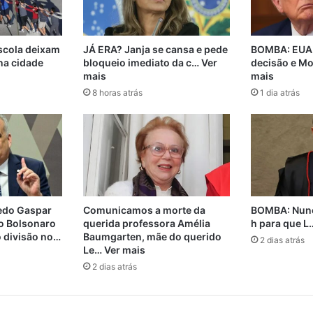
escola deixam
JÁ ERA? Janja se cansa e pede
BOMBA: EUA 
na cidade
bloqueio imediato da c… Ver
decisão e Mo
mais
mais
8 horas atrás
1 dia atrás
redo Gaspar
Comunicamos a morte da
BOMBA: Nune
io Bolsonaro
querida professora Amélia
h para que L
 divisão no…
Baumgarten, mãe do querido
2 dias atrás
Le… Ver mais
2 dias atrás