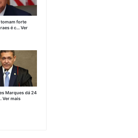
tomam forte
raes é c… Ver
s Marques dá 24
… Ver mais