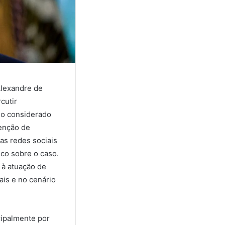
Alexandre de
cutir
so considerado
tenção de
as redes sociais
ico sobre o caso.
 à atuação de
tais e no cenário
cipalmente por