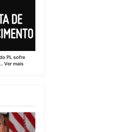
do PL sofre
… Ver mais