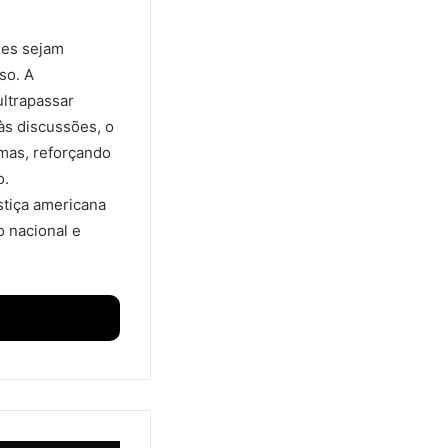
hes sejam
so. A
ltrapassar
 às discussões, o
rmas, reforçando
o.
tiça americana
 nacional e