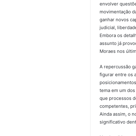
envolver questõe
movimentação da 
ganhar novos cap
judicial, liberd
Embora os detalh
assunto já provo
Moraes nos últi
A repercussão ga
figurar entre os
posicionamentos 
tema em um dos p
que processos de
competentes, pr
Ainda assim, o n
significativo den