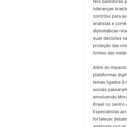
Nos bastidores 
lideranças brasi
contribui para a
analistas e come
diplomáticas re
suas decisões se
proteção das ins
limites das medi
Além do impacto 
plataformas digi
temas ligados à 
sociais passaram
envolvendo Mora
Brasil no centro 
Especialistas ac
fortalecer debat
ambiente virtual.