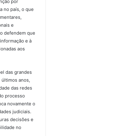
nção por
a no país, o que
amentares,
onais e
tro defendem que
sinformação e à
cionadas aos
pel das grandes
 últimos anos,
idade das redes
 do processo
loca novamente o
ades judiciais.
turas decisões e
ilidade no