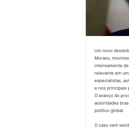
Um novo desdobr
Moraes, moviment
intensamente den
relevante em um 
especialistas, a
e nos principais
O avanço do proc
autoridades brasi
político global.
O caso vem sendo