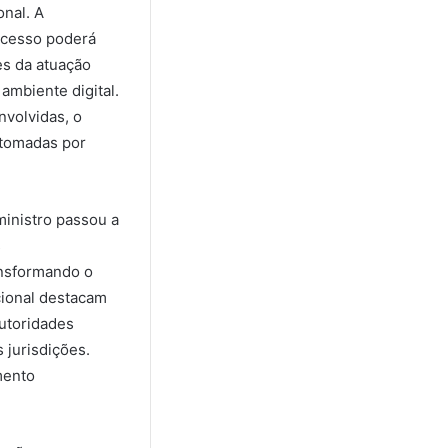
onal. A
ocesso poderá
es da atuação
ambiente digital.
nvolvidas, o
 tomadas por
inistro passou a
s
ansformando o
cional destacam
autoridades
jurisdições.
mento