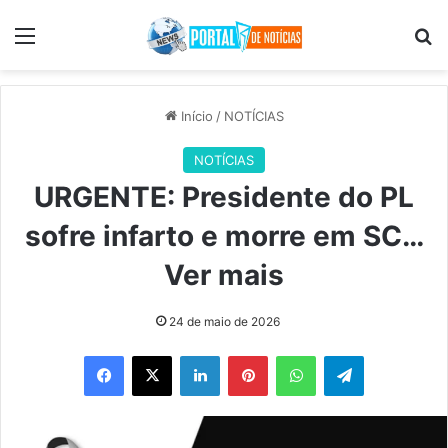
Menu
Pr
Início
/
NOTÍCIAS
NOTÍCIAS
URGENTE: Presidente do PL
sofre infarto e morre em SC…
Ver mais
24 de maio de 2026
Facebook
X
Linkedin
Pinterest
WhatsApp
Telegram