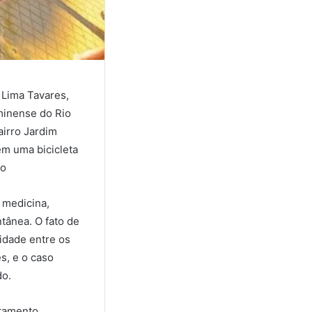
a Lima Tavares,
minense do Rio
airro Jardim
em uma bicicleta
 o
 medicina,
tânea. O fato de
lidade entre os
s, e o caso
do.
rtamento