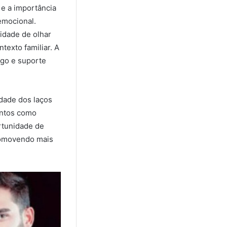
 e a importância
emocional.
idade de olhar
exto familiar. A
ogo e suporte
idade dos laços
entos como
rtunidade de
promovendo mais