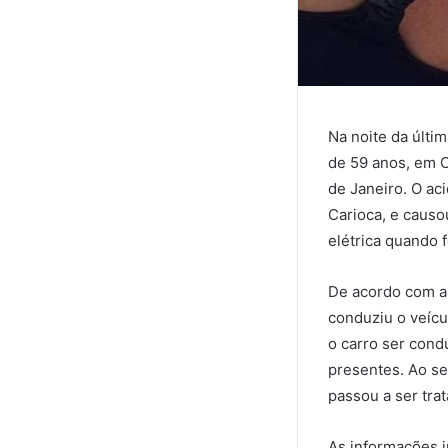
Na noite da últim
de 59 anos, em 
de Janeiro. O ac
Carioca, e causo
elétrica quando f
De acordo com a
conduziu o veícu
o carro ser cond
presentes. Ao se
passou a ser tra
As informações i