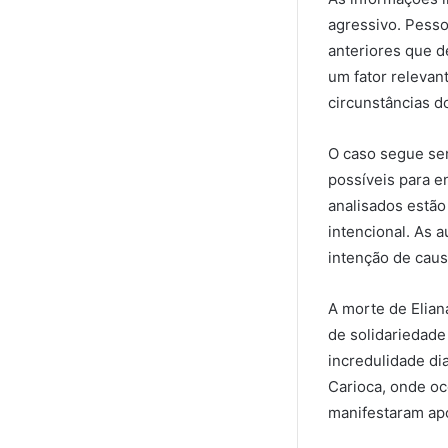
agressivo. Pesso
anteriores que d
um fator relevant
circunstâncias d
O caso segue sen
possíveis para e
analisados ​​est
intencional. As 
intenção de caus
A morte de Elia
de solidariedade
incredulidade di
Carioca, onde oc
manifestaram apo