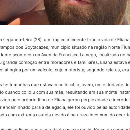
a segunda-feira (28), um trágico incidente tirou a vida de Elian
Campos dos Goytacazes, município situado na região Norte Flu
idente aconteceu na Avenida Francisco Lamego, localizado no b
u grande comoção entre moradores e familiares. Eliana estava 
oi atingida por um veículo, cujo motorista, segundo relatos, era
s testemunhas que estavam no local, o jovem, um estudante de
lo quando colidiu com sua mãe, resultando em sua morte instan
uzido pelo próprio filho de Eliana gerou perplexidade e incredu
r encaminhado para a delegacia, ele foi ouvido pelas autoridade
tado com extrema cautela devido à natureza incomum do ocorri
niciais indicam que o estudante possui um histórico de compo