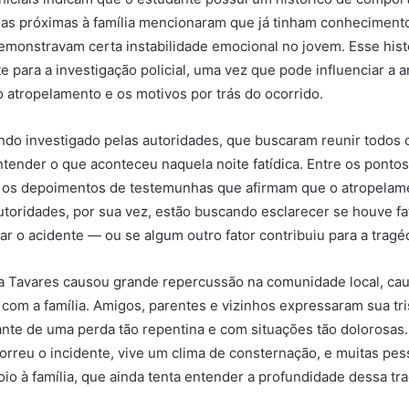
as próximas à família mencionaram que já tinham conheciment
emonstravam certa instabilidade emocional no jovem. Esse hist
e para a investigação policial, uma vez que pode influenciar a a
o atropelamento e os motivos por trás do ocorrido.
do investigado pelas autoridades, que buscaram reunir todos
ntender o que aconteceu naquela noite fatídica. Entre os ponto
ão os depoimentos de testemunhas que afirmam que o atropelame
autoridades, por sua vez, estão buscando esclarecer se houve f
ar o acidente — ou se algum outro fator contribuiu para a tragéd
na Tavares causou grande repercussão na comunidade local, c
 com a família. Amigos, parentes e vizinhos expressaram sua tri
ante de uma perda tão repentina e com situações tão dolorosas.
orreu o incidente, vive um clima de consternação, e muitas pe
io à família, que ainda tenta entender a profundidade dessa tra