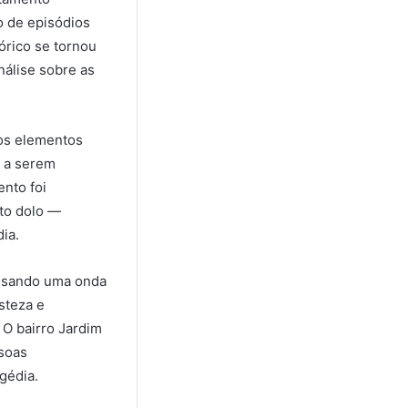
o de episódios
órico se tornou
nálise sobre as
 os elementos
s a serem
nto foi
ato dolo —
ia.
ausando uma onda
steza e
 O bairro Jardim
ssoas
gédia.