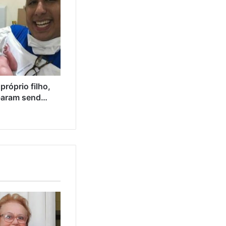
róprio filho,
abaram send…