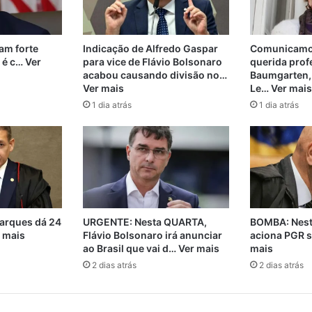
m forte
Indicação de Alfredo Gaspar
Comunicamos
 é c… Ver
para vice de Flávio Bolsonaro
querida prof
acabou causando divisão no…
Baumgarten,
Ver mais
Le… Ver mais
1 dia atrás
1 dia atrás
arques dá 24
URGENTE: Nesta QUARTA,
BOMBA: Nest
r mais
Flávio Bolsonaro irá anunciar
aciona PGR s
ao Brasil que vai d… Ver mais
mais
2 dias atrás
2 dias atrás