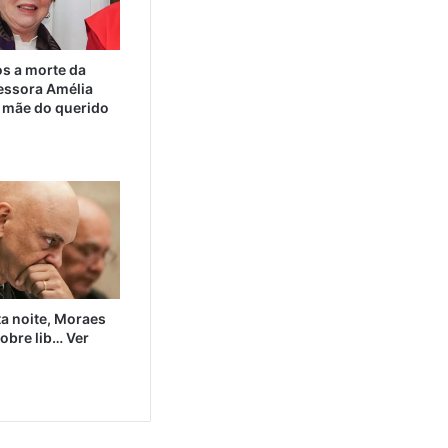
 a morte da
essora Amélia
 mãe do querido
a noite, Moraes
obre lib… Ver