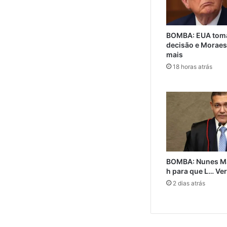
BOMBA: EUA toma
decisão e Moraes
mais
18 horas atrás
BOMBA: Nunes M
h para que L… Ve
2 dias atrás