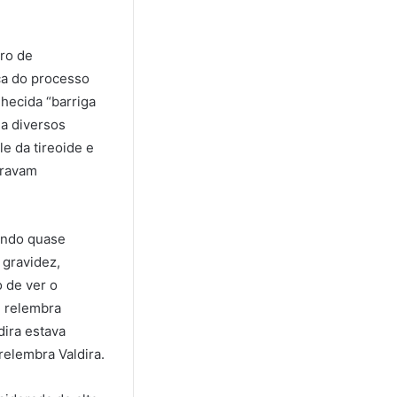
ero de
ica do processo
nhecida “barriga
 a diversos
e da tireoide e
aravam
uando quase
 gravidez,
 de ver o
, relembra
dira estava
elembra Valdira.