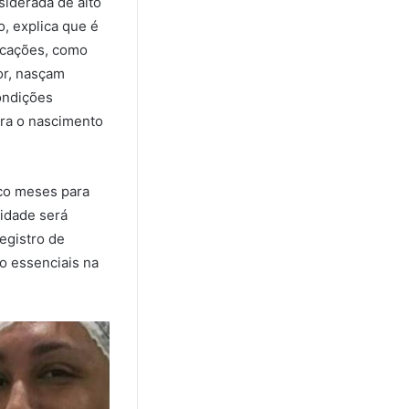
siderada de alto
o, explica que é
icações, como
or, nasçam
ondições
ara o nascimento
co meses para
idade será
egistro de
o essenciais na