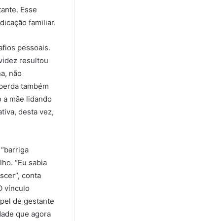
tante. Esse
icação familiar.
afios pessoais.
videz resultou
a, não
a perda também
o a mãe lidando
tiva, desta vez,
“barriga
lho. “Eu sabia
scer”, conta
O vínculo
apel de gestante
dade que agora