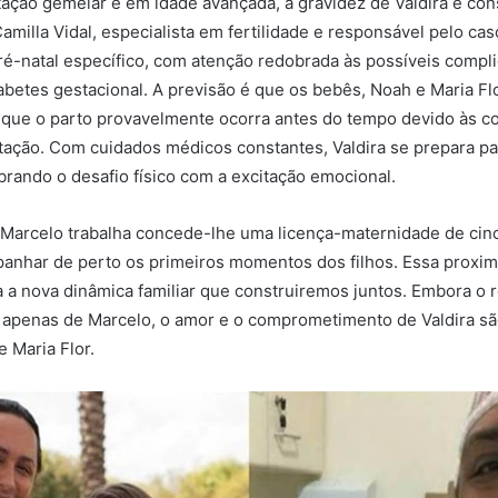
ação gemelar e em idade avançada, a gravidez de Valdira é con
amilla Vidal, especialista em fertilidade e responsável pelo cas
é-natal específico, com atenção redobrada às possíveis compl
abetes gestacional. A previsão é que os bebês, Noah e Maria Fl
 que o parto provavelmente ocorra antes do tempo devido às c
tação. Com cuidados médicos constantes, Valdira se prepara p
ibrando o desafio físico com a excitação emocional.
Marcelo trabalha concede-lhe uma licença-maternidade de cin
anhar de perto os primeiros momentos dos filhos. Essa proxim
 a nova dinâmica familiar que construiremos juntos. Embora o r
 apenas de Marcelo, o amor e o comprometimento de Valdira sã
e Maria Flor.