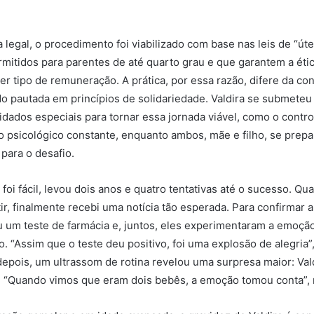
 legal, o procedimento foi viabilizado com base nas leis de “út
ermitidos para parentes de até quarto grau e que garantem a ét
er tipo de remuneração. A prática, por essa razão, difere da co
do pautada em princípios de solidariedade. Valdira se submeteu
idados especiais para tornar essa jornada viável, como o control
psicológico constante, enquanto ambos, mãe e filho, se prep
para o desafio.
foi fácil, levou dois anos e quatro tentativas até o sucesso. Q
ir, finalmente recebi uma notícia tão esperada. Para confirmar a
um teste de farmácia e, juntos, eles experimentaram a emoção
o. “Assim que o teste deu positivo, foi uma explosão de alegria”
epois, um ultrassom de rotina revelou uma surpresa maior: Val
. “Quando vimos que eram dois bebês, a emoção tomou conta”, r