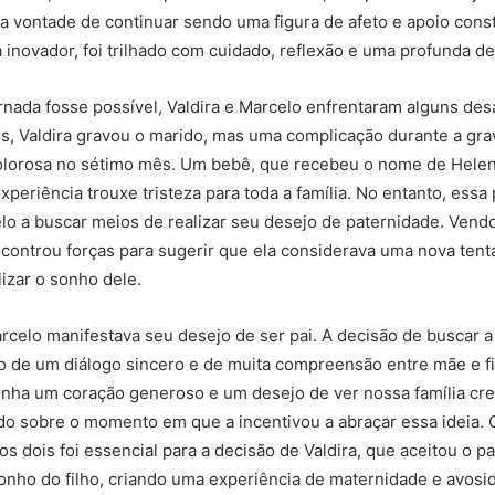
ria vontade de continuar sendo uma figura de afeto e apoio cons
inovador, foi trilhado com cuidado, reflexão e uma profunda ded
rnada fosse possível, Valdira e Marcelo enfrentaram alguns des
s, Valdira gravou o marido, mas uma complicação durante a gra
lorosa no sétimo mês. Um bebê, que recebeu o nome de Helen
experiência trouxe tristeza para toda a família. No entanto, ess
lo a buscar meios de realizar seu desejo de paternidade. Vend
ncontrou forças para sugerir que ela considerava uma nova tenta
lizar o sonho dele.
celo manifestava seu desejo de ser pai. A decisão de buscar a 
uto de um diálogo sincero e de muita compreensão entre mãe e fi
nha um coração generoso e um desejo de ver nossa família cre
ndo sobre o momento em que a incentivou a abraçar essa ideia. 
os dois foi essencial para a decisão de Valdira, que aceitou o p
onho do filho, criando uma experiência de maternidade e avosi