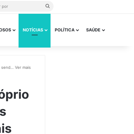
Procurar
por
OSOS
NOTÍCIAS
POLÍTICA
SAÚDE
m send… Ver mais
óprio
es
is