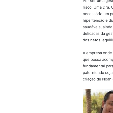
Por ser uma gest
risco. Uma Dra. C
necessário um pr
hipertensão e di
saudáveis, ainda
delicadas da ges
dos netos, equil
A empresa onde 
que possa acomp
fundamental para
paternidade seja
criação de Noah 