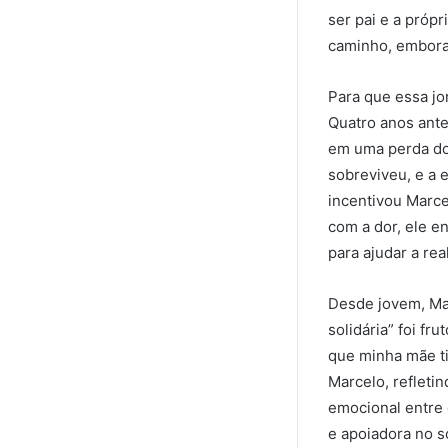
ser pai e a próp
caminho, embora 
Para que essa jo
Quatro anos ante
em uma perda do
sobreviveu, e a 
incentivou Marce
com a dor, ele e
para ajudar a rea
Desde jovem, Mar
solidária” foi fr
que minha mãe ti
Marcelo, refleti
emocional entre 
e apoiadora no s