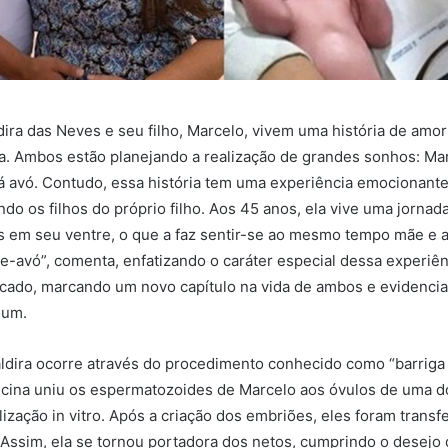
dira das Neves e seu filho, Marcelo, vivem uma história de amor 
a. Ambos estão planejando a realização de grandes sonhos: Mar
erá avó. Contudo, essa história tem uma experiência emocionante 
do os filhos do próprio filho. Aos 45 anos, ela vive uma jornad
s em seu ventre, o que a faz sentir-se ao mesmo tempo mãe e 
-avó”, comenta, enfatizando o caráter especial dessa experiên
ficado, marcando um novo capítulo na vida de ambos e evidenci
 um.
ldira ocorre através do procedimento conhecido como “barriga 
icina uniu os espermatozoides de Marcelo aos óvulos de uma 
lização in vitro. Após a criação dos embriões, eles foram transf
. Assim, ela se tornou portadora dos netos, cumprindo o desejo