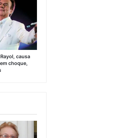
 Rayol, causa
l em choque,
s