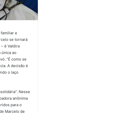
familiar e
celo se tornará
– é Valdira
a única ao
avó. “É como se
cia. A decisão é
ando o laço
solidária”. Nesse
doadora anônima
eridos para o
 de Marcelo de