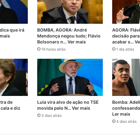
dica que irá
BOMBA, AGORA: André
AGORA: Flávi
 mais
Mendonça negou tudo; Flávio
decisão para 
Bolsonaro n… Ver mais
acabar s… Ve
16 horas atrás
1 dia atrás
tra de
Lula vira alvo de ação no TSE
Bomba: Adel
cala e diz
movida pelo N… Ver mais
confessando
Ler mais
3 dias atrás
4 dias atrás