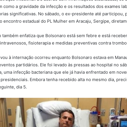
m como a gravidade da infecção e os resultados dos exames lab
ias significativas. No sábado, o ex-presidente até participou, 
 encontro estadual do PL Mulher em Aracaju, Sergipe, diretame
o também enfatiza que Bolsonaro está sem febre e está recebe
 intravenosos, fisioterapia e medidas preventivas contra tromb
levou à internação ocorreu enquanto Bolsonaro estava em Mana
ventos partidários. Ele foi levado às pressas ao hospital no sáb
la, uma infecção bacteriana que ele já havia enfrentado em nov
 presidenciais. Embora tenha recebido alta no mesmo dia, preci
eguinte, dia 5.