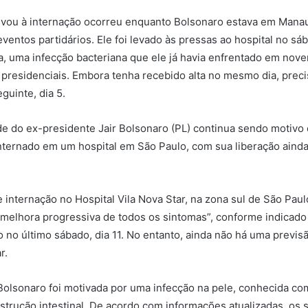
levou à internação ocorreu enquanto Bolsonaro estava em Mana
ventos partidários. Ele foi levado às pressas ao hospital no sáb
la, uma infecção bacteriana que ele já havia enfrentado em nov
 presidenciais. Embora tenha recebido alta no mesmo dia, preci
eguinte, dia 5.
e do ex-presidente Jair Bolsonaro (PL) continua sendo motivo 
ternado em um hospital em São Paulo, com sua liberação aind
 internação no Hospital Vila Nova Star, na zona sul de São Paul
elhora progressiva de todos os sintomas”, conforme indicado
 no último sábado, dia 11. No entanto, ainda não há uma previs
r.
Bolsonaro foi motivada por uma infecção na pele, conhecida com
trução intestinal. De acordo com informações atualizadas, os 