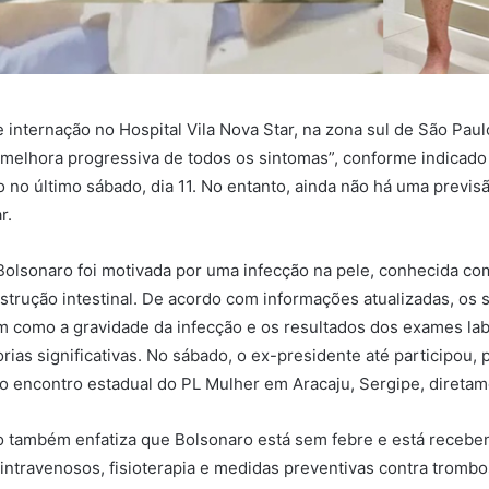
 internação no Hospital Vila Nova Star, na zona sul de São Paul
elhora progressiva de todos os sintomas”, conforme indicado
 no último sábado, dia 11. No entanto, ainda não há uma previs
r.
Bolsonaro foi motivada por uma infecção na pele, conhecida com
trução intestinal. De acordo com informações atualizadas, os 
m como a gravidade da infecção e os resultados dos exames lab
ias significativas. No sábado, o ex-presidente até participou, 
 encontro estadual do PL Mulher em Aracaju, Sergipe, diretame
o também enfatiza que Bolsonaro está sem febre e está recebe
 intravenosos, fisioterapia e medidas preventivas contra tromb