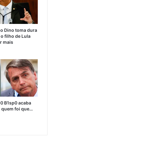
o Dino toma dura
o filho de Lula
r mais
i0 B1sp0 acaba
 quem foi que…