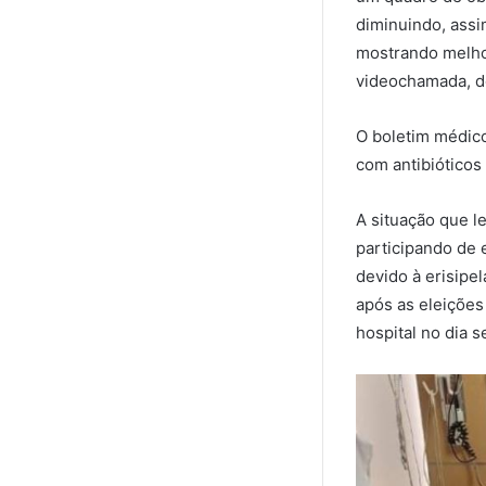
diminuindo, assi
mostrando melhor
videochamada, do
O boletim médic
com antibióticos
A situação que 
participando de e
devido à erisipe
após as eleições
hospital no dia s