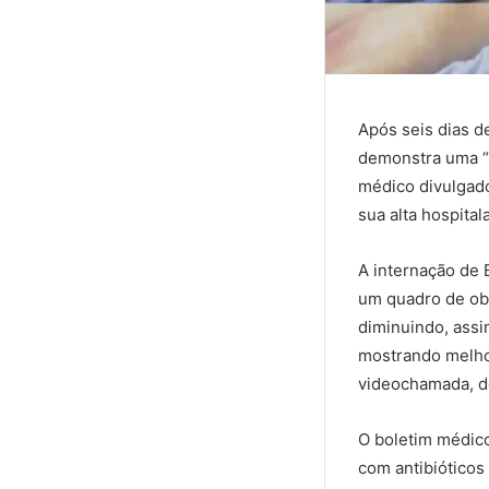
Após seis dias de
demonstra uma “m
médico divulgado
sua alta hospitala
A internação de 
um quadro de obs
diminuindo, assi
mostrando melhor
videochamada, do
O boletim médic
com antibióticos