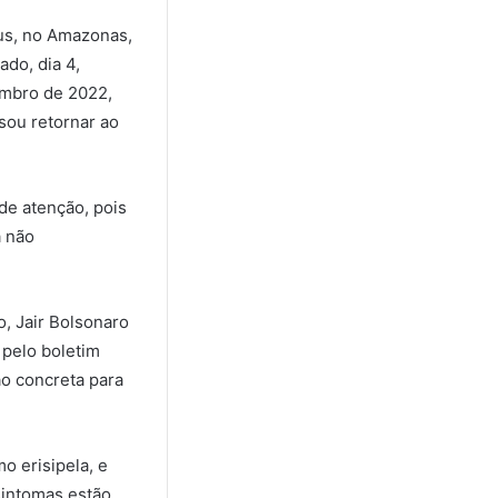
us, no Amazonas,
ado, dia 4,
embro de 2022,
sou retornar ao
de atenção, pois
a não
o, Jair Bolsonaro
 pelo boletim
ão concreta para
o erisipela, e
sintomas estão