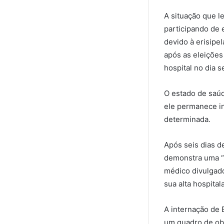
A situação que 
participando de e
devido à erisipe
após as eleições
hospital no dia s
O estado de saúd
ele permanece in
determinada.
Após seis dias de
demonstra uma “m
médico divulgado
sua alta hospitala
A internação de 
um quadro de obs