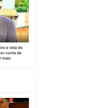
ra a vida de
por conta de
r mais